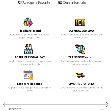
Adauga la Favorite
Cere informatii
Fidelizare clienti
EASYBOX SAMEDAY
Reduceri la primele trei comenzi
Ridica comanda oricand doresti din
dupa inregistrare!
lockerul ales!
TOTUL PERSONALIZAT
TRANSPORT extern
Realizam orice produs in cromatica
Putem expedia produsele aproape
pe care o doresti
oriunde in lume!
rate fara dobanda
LIVRARE GRATUITA
Ai pana la 12 rate prin colaboratorii
Livrare gratuita pentru comenzile de
nostrii
peste 600 Lei
Descriere