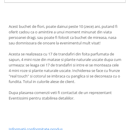
Acest buchet de flori, poate dainui peste 10 (zece) ani, putand fi
oferit cadou ca o amintire a unui moment minunat din viata
persoanei dragi, sau poate fi folosit ca buchet de mireasa, nasa
sau domnisoara de onoare la evenimentul mult visat!
Acesta se realizeaza cu 17 de trandafiri din foita parfumata de
sapun, 4 mini roze din matase si plante naturale uscate dupa cum
urmeaza: se leaga cei 17 de trandafiri si intre ei se monteaza cele
4 mini roze si plante naturale uscate. Inchiderea se face cu frunze
"real touch" si cotorul se imbraca cu panglica si se decoreaza cu o
fundita. Totul in culorile alese de client.
Dupa plasarea comenzii veti fi contactat de un reprezentant
Eventissimi pentru stabilirea detaliilor.
Informatii conformitate produs