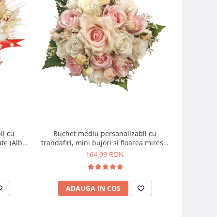
il cu
Buchet mediu personalizabil cu
Buchet mic
ate (Alb,
trandafiri, mini bujori si floarea miresei
si f
(Alb, Roz)
164,99 RON
ADAUGA IN COS
AD