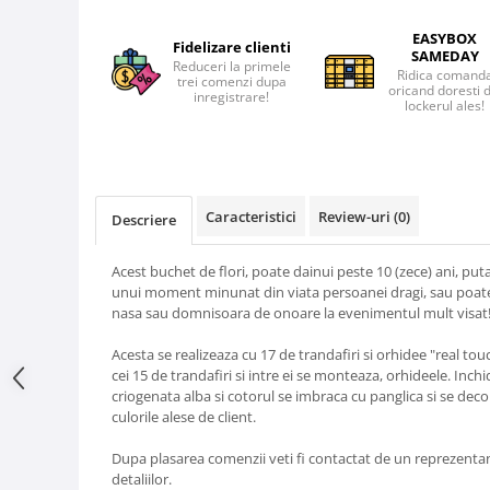
EASYBOX
Fidelizare clienti
SAMEDAY
Reduceri la primele
Ridica comand
trei comenzi dupa
oricand doresti 
inregistrare!
lockerul ales!
Caracteristici
Review-uri
(0)
Descriere
Acest buchet de flori, poate dainui peste 10 (zece) ani, put
unui moment minunat din viata persoanei dragi, sau poate 
nasa sau domnisoara de onoare la evenimentul mult visat
Acesta se realizeaza cu 17 de trandafiri si orhidee "real t
cei 15 de trandafiri si intre ei se monteaza, orhideele. Inchi
criogenata alba si cotorul se imbraca cu panglica si se deco
culorile alese de client.
Dupa plasarea comenzii veti fi contactat de un reprezentan
detaliilor.