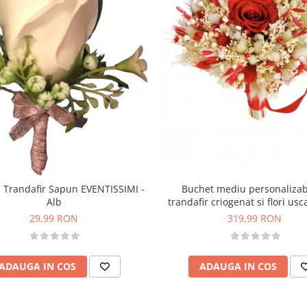
Buchet mediu personalizab
 Trandafir Sapun EVENTISSIMI -
trandafir criogenat si flori usc
Alb
Rosu)
319,99 RON
29,99 RON
ADAUGA IN COS
ADAUGA IN COS