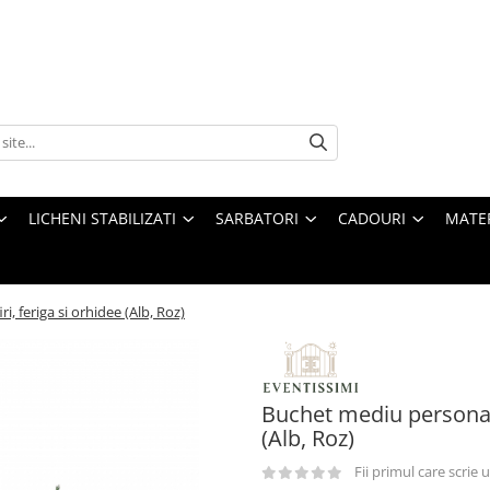
LICHENI STABILIZATI
SARBATORI
CADOURI
MATE
, feriga si orhidee (Alb, Roz)
Buchet mediu personaliz
(Alb, Roz)
Fii primul care scrie