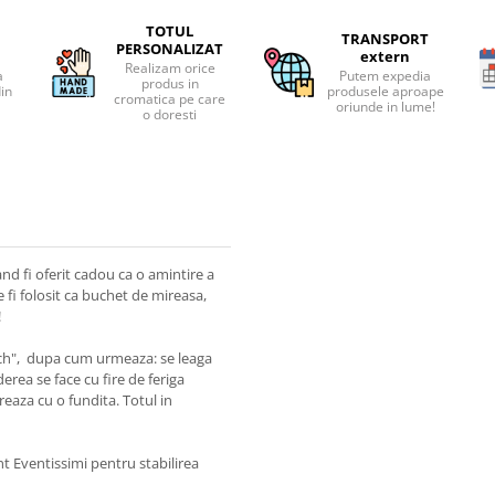
TOTUL
TRANSPORT
PERSONALIZAT
extern
Realizam orice
a
Putem expedia
produs in
din
produsele aproape
cromatica pe care
oriunde in lume!
o doresti
and fi oferit cadou ca o amintire a
fi folosit ca buchet de mireasa,
!
ouch", dupa cum urmeaza: se leaga
derea se face cu fire de feriga
reaza cu o fundita. Totul in
t Eventissimi pentru stabilirea