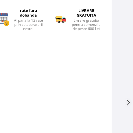
rate fara
LIVRARE
dobanda
GRATUITA
Ai pana la 12 rate
Livrare gratuita
prin colaboratorii
pentru comenzile
nostrii
de peste 600 Lei