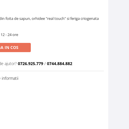
din foita de sapun, orhidee "real touch" si feriga criogenata
 12 - 24 ore
A IN COS
de ajutor?
0726.925.779
/
0744.884.882
informatii