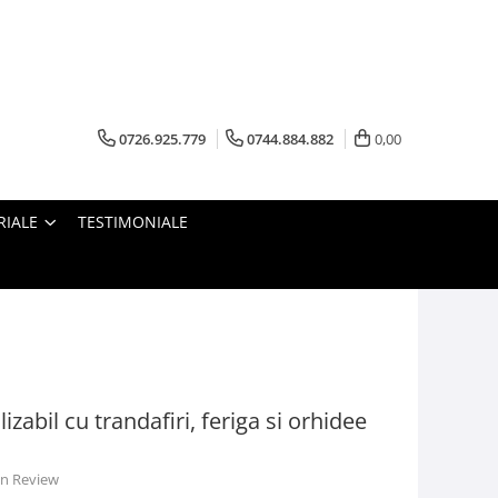
0726.925.779
0744.884.882
0,00
RIALE
TESTIMONIALE
abil cu trandafiri, feriga si orhidee
 un Review