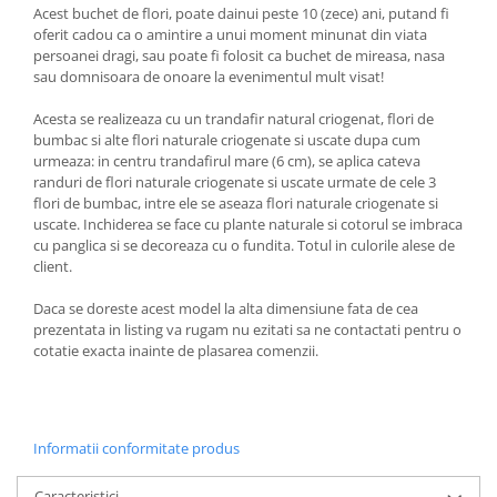
Acest buchet de flori, poate dainui peste 10 (zece) ani, putand fi
oferit cadou ca o amintire a unui moment minunat din viata
persoanei dragi, sau poate fi folosit ca buchet de mireasa, nasa
sau domnisoara de onoare la evenimentul mult visat!
Acesta se realizeaza cu un trandafir natural criogenat, flori de
bumbac si alte flori naturale criogenate si uscate dupa cum
urmeaza: in centru trandafirul mare (6 cm), se aplica cateva
randuri de flori naturale criogenate si uscate urmate de cele 3
flori de bumbac, intre ele se aseaza flori naturale criogenate si
uscate. Inchiderea se face cu plante naturale si cotorul se imbraca
cu panglica si se decoreaza cu o fundita. Totul in culorile alese de
client.
Daca se doreste acest model la alta dimensiune fata de cea
prezentata in listing va rugam nu ezitati sa ne contactati pentru o
cotatie exacta inainte de plasarea comenzii.
Informatii conformitate produs
Caracteristici