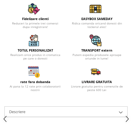
Fidelizare clienti
EASYBOX SAMEDAY
Reduceri la primele trei comenzi
Ridica comanda oricand doresti din
dupa inregistrare!
lockerul ales!
TOTUL PERSONALIZAT
TRANSPORT extern
Realizam orice produs in cromatica
Putem expedia produsele aproape
pe care o doresti
oriunde in lume!
rate fara dobanda
LIVRARE GRATUITA
Ai pana la 12 rate prin colaboratorii
Livrare gratuita pentru comenzile de
nostrii
peste 600 Lei
Descriere