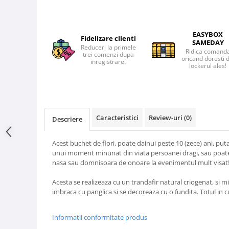
EASYBOX
Fidelizare clienti
SAMEDAY
Reduceri la primele
Ridica comand
trei comenzi dupa
oricand doresti 
inregistrare!
lockerul ales!
Caracteristici
Review-uri
(0)
Descriere
Acest buchet de flori, poate dainui peste 10 (zece) ani, put
unui moment minunat din viata persoanei dragi, sau poate 
nasa sau domnisoara de onoare la evenimentul mult visat
Acesta se realizeaza cu un trandafir natural criogenat, si m
imbraca cu panglica si se decoreaza cu o fundita. Totul in cu
Informatii conformitate produs