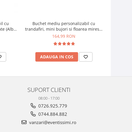
il cu
Buchet mediu personalizabil cu
Buchet mic
ate (Alb,
trandafiri, mini bujori si floarea miresei
si f
(Alb, Roz)
164,99 RON
ADAUGA IN COS
AD
SUPORT CLIENTI
08:00 - 17:00
0726.925.779
0744.884.882
vanzari@eventissimi.ro