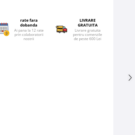
rate fara
LIVRARE
dobanda
GRATUITA
Ai pana la 12 rate
Livrare gratuita
prin colaboratorii
pentru comenzile
nostrii
de peste 600 Lei