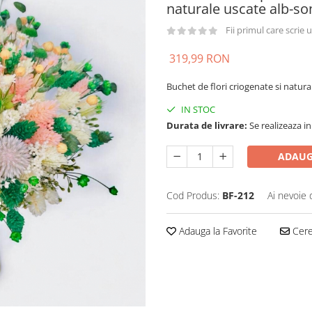
naturale uscate alb-s
Fii primul care scrie
319,99 RON
Buchet de flori criogenate si natur
IN STOC
Durata de livrare:
Se realizeaza in
ADAUG
Cod Produs:
BF-212
Ai nevoie 
Adauga la Favorite
Cere 