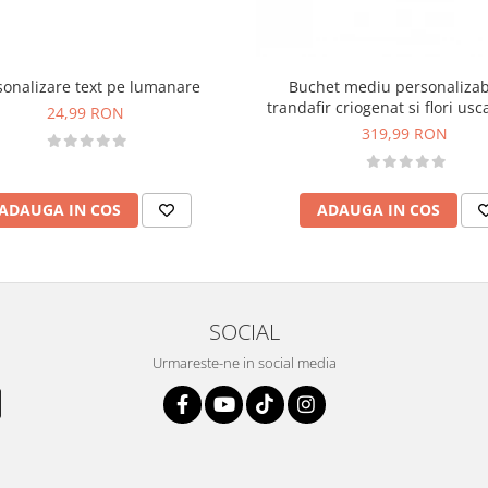
sonalizare text pe lumanare
Buchet mediu personalizab
trandafir criogenat si flori usc
24,99 RON
Rosu)
319,99 RON
ADAUGA IN COS
ADAUGA IN COS
SOCIAL
Urmareste-ne in social media