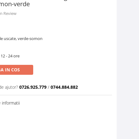
omon-verde
 un Review
ale uscate, verde-somon
 12 - 24 ore
A IN COS
de ajutor?
0726.925.779
/
0744.884.882
informatii