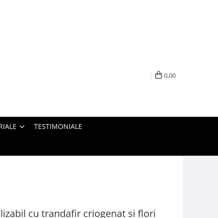
0,00
RIALE
TESTIMONIALE
abil cu trandafir criogenat si flori