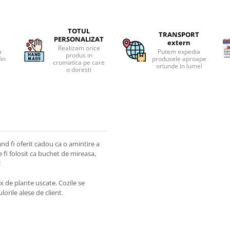
TOTUL
TRANSPORT
PERSONALIZAT
extern
Realizam orice
a
Putem expedia
produs in
din
produsele aproape
cromatica pe care
oriunde in lume!
o doresti
and fi oferit cadou ca o amintire a
fi folosit ca buchet de mireasa,
!
ix de plante uscate. Cozile se
lorile alese de client.