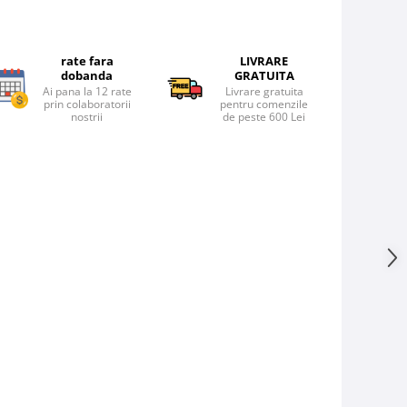
rate fara
LIVRARE
dobanda
GRATUITA
Ai pana la 12 rate
Livrare gratuita
prin colaboratorii
pentru comenzile
nostrii
de peste 600 Lei