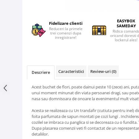
EASYBOX
Fidelizare clienti
SAMEDAY
Reduceri la primele
Ridica comand
trei comenzi dupa
oricand doresti 
inregistrare!
lockerul ales!
Caracteristici
Review-uri
(0)
Descriere
Acest buchet de flori, poate dainui peste 10 (zece) ani, put
unui moment minunat din viata persoanei dragi, sau poate 
nasa sau domnisoara de onoare la evenimentul mult visat
Acesta se realizeaza cu Un trandafir (cutiuta pentru inel) din
foita parfumata de sapun montati pe cozi lungi . Inchiderea 
cozilel se imbraca cu panglica si se decoreaza cu o fundita. T
Dupa plasarea comenzii veti fi contactat de un reprezentan
detaliilor.