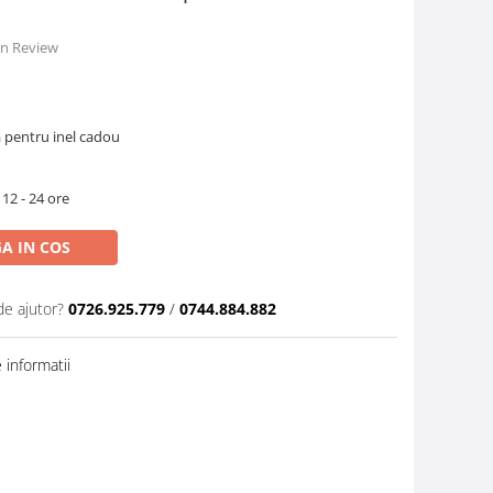
 un Review
a pentru inel cadou
 12 - 24 ore
A IN COS
de ajutor?
0726.925.779
/
0744.884.882
informatii