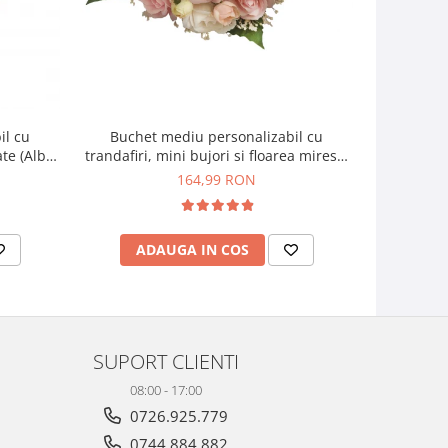
il cu
Buchet mediu personalizabil cu
Buchet mic
ate (Alb,
trandafiri, mini bujori si floarea miresei
si f
(Alb, Roz)
164,99 RON
ADAUGA IN COS
AD
SUPORT CLIENTI
08:00 - 17:00
0726.925.779
0744.884.882