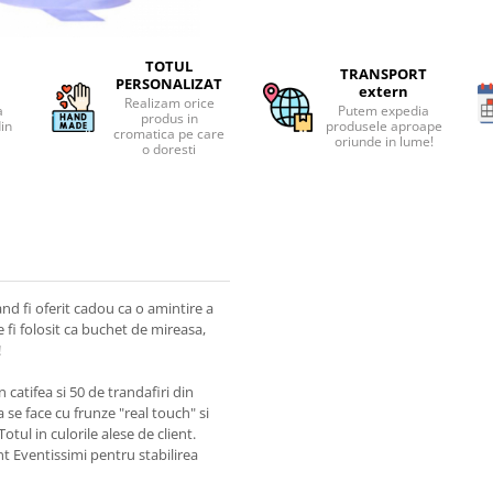
TOTUL
TRANSPORT
PERSONALIZAT
extern
Realizam orice
a
Putem expedia
produs in
din
produsele aproape
cromatica pe care
oriunde in lume!
o doresti
and fi oferit cadou ca o amintire a
fi folosit ca buchet de mireasa,
!
 catifea si 50 de trandafiri din
se face cu frunze "real touch" si
otul in culorile alese de client.
t Eventissimi pentru stabilirea