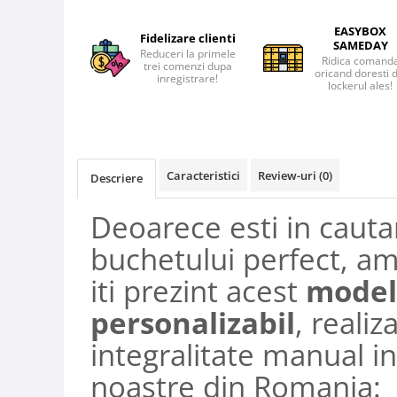
EASYBOX
Fidelizare clienti
SAMEDAY
Reduceri la primele
Ridica comand
trei comenzi dupa
oricand doresti 
inregistrare!
lockerul ales!
Caracteristici
Review-uri
(0)
Descriere
Deoarece esti in cauta
buchetului perfect, am
iti prezint acest
model
personalizabil
, realiza
integralitate manual in
noastre din Romania: