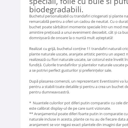
speciali, folie cu bule si puf
biodegradabili.
Buchetul personalizabil cu trandafiri criogenati și plante n
remarcabilă pentru a oferi un cadou de neuitat. Cu o durată
buchet poate sărbători momente speciale într-un mod memor
amintire prețioasă a unui eveniment deosebit, cât și ca bu
domnișoară de onoare la o nuntă mult așteptată!
Realizat cu grijă, buchetul conține 11 trandafiri naturali cri
plante naturale uscate, aranjate artistic pentru un aspect 
realizează cu flori naturale uscate, iar cotorul este învelit 
fundiță. Culorile trandafirilor și plantelor naturale uscate p
a se potrivi perfect gusturilor și preferințelor sale.
După plasarea comenzii, un reprezentant Eventissimi va l
pentru a stabili toate detaliile și pentru a crea un buchet de
pentru dumneavoastră.
* Nuantele culorilor pot diferi putin comparativ cu cele din
este calibrat display-ul de pe care sunt vizionate.
** Aranjamentul poate diferi foarte putin in comparatie cu 
naturale incluse in acesta, plante ce nu au de fiecare data
aranjament se vor regasi exact plantele din imagini dar pot 