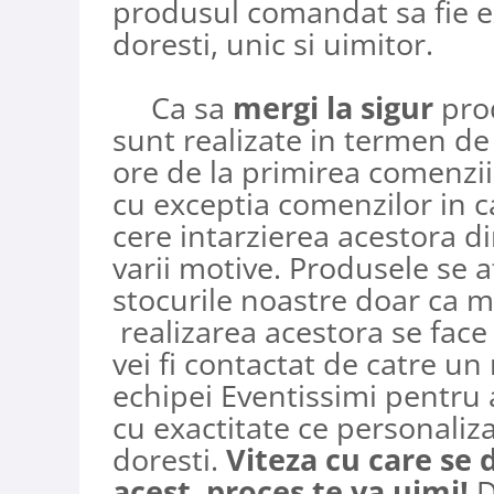
produsul comandat sa fie e
doresti, unic si uimitor.​​​​​​
Ca sa
mergi la sigur
pro
sunt realizate in termen d
ore de la primirea comenzii
cu exceptia comenzilor in c
cere intarzierea acestora d
varii motive. Produsele se a
stocurile noastre doar ca m
realizarea acestora se fac
vei fi contactat de catre u
echipei Eventissimi pentru a
cu exactitate ce personaliz
doresti.
Viteza cu care se 
acest proces te va uimi!
D