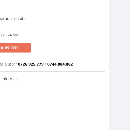
 naturale uscate
 12 - 24 ore
A IN COS
de ajutor?
0726.925.779
/
0744.884.882
informatii