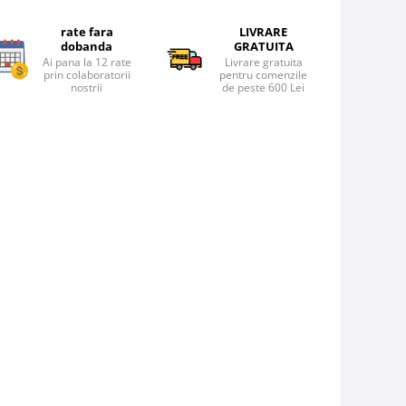
rate fara
LIVRARE
dobanda
GRATUITA
Ai pana la 12 rate
Livrare gratuita
prin colaboratorii
pentru comenzile
nostrii
de peste 600 Lei