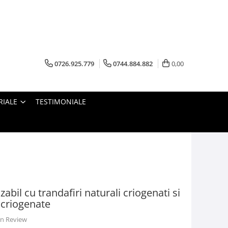
0726.925.779
0744.884.882
0,00
RIALE
TESTIMONIALE
bil cu trandafiri naturali criogenati si
i criogenate
 un Review