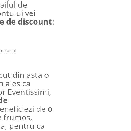
ilul de
ontului vei
e de discount
:
 de la noi
cut din asta o
m ales ca
r Eventissimi,
de
eneficiezi de
o
e frumos,
a, pentru ca