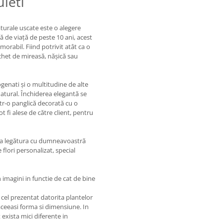
uleti
aturale uscate este o alegere
 de viață de peste 10 ani, acest
abil. Fiind potrivit atât ca o
chet de mireasă, nășică sau
ogenati și o multitudine de alte
natural. Închiderea elegantă se
într-o panglică decorată cu o
ot fi alese de către client, pentru
ua legătura cu dumneavoastră
 flori personalizat, special
 imagini in functie de cat de bine
cel prezentat datorita plantelor
 aceeasi forma si dimensiune. In
exista mici diferente in