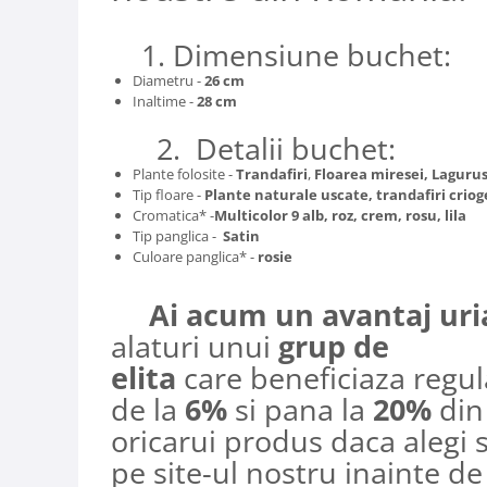
1. Dimensiune buchet:
Diametru -
26 cm
Inaltime -
28 cm
2. Detalii buchet:
Plante folosite -
Trandafiri
,
Floarea miresei, Lagurus,
Tip floare -
Plante naturale uscate, trandafiri criog
Cromatica* -
Multicolor 9 alb, roz, crem, rosu, lila
Tip panglica -
Satin
Culoare panglica* -
rosie
Ai acum un avantaj uri
alaturi unui
grup de
elita
care beneficiaza regu
de la
6%
si pana la
20%
din
oricarui produs daca alegi sa
pe site-ul nostru inainte de