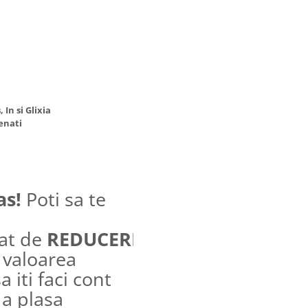
 In si Glixia
enati
as!
Poti sa te
lat de
REDUCERI
suplimentare ince
 valoarea
 iti faci cont
 a plasa