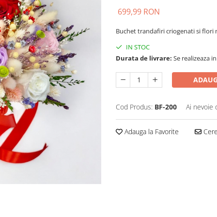
699,99 RON
Buchet trandafiri criogenati si flori
IN STOC
Durata de livrare:
Se realizeaza in
ADAUG
Cod Produs:
BF-200
Ai nevoie 
Adauga la Favorite
Cere 