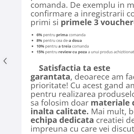
comanda. De exemplu in ma
confirmare a inregistrarii c
primi si
primele 3 voucher
6%
pentru
prima
comanda
8%
pentru cea de-
a doua
10%
pentru
a treia
comanda
15%
pentru
review cu poza
a unui produs achizitionat
Satisfactia ta este
garantata
, deoarece am fa
prioritate! Cu acest gand a
pentru realizarea produselo
sa folosim doar
materiale 
inalta calitate.
Mai mult, b
echipa dedicata
creatiei d
impreuna cu care vei discut