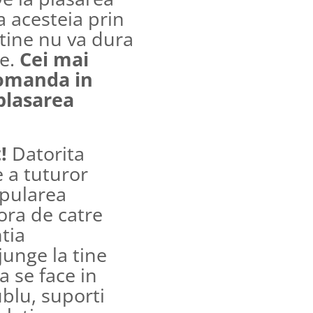
a acesteia prin
 tine nu va dura
re.
Cei mai
comanda in
plasarea
t!
Datorita
 a tuturor
ipularea
ora de catre
ntia
junge la tine
a se face in
ublu, suporti