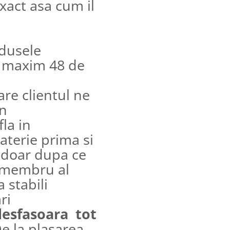
xact asa cum il
dusele
e maxim 48 de
are clientul ne
in
fla in
aterie prima si
e doar dupa ce
n membru al
 stabili
ari
desfasoara tot
e la plasarea