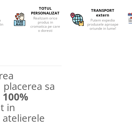
TOTUL
TRANSPORT
PERSONALIZAT
extern
Realizam orice
a
Putem expedia
produs in
din
produsele aproape
cromatica pe care
oriunde in lume!
o doresti
rea
 placerea sa
 100%
t in
 atelierele