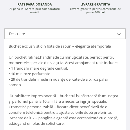
RATE FARA DOBANDA
LIVRARE GRATUITA
Ai pana la 12 rate prin colaboratorii
Livrare gratuita pentru comenzile de
nostrii
peste 600 Lei
Descriere
Buchet exclusivist din foiță de săpun – eleganță atemporală
Un buchet rafinat,handmade cu minuțiozitate, perfect pentru
momentele speciale din viața ta. Acest aranjament unic include:
• 1 trandafir mare degrade central,
• 10 miniroze parfumate
• 29 de trandafiri medii în nuanțe delicate de alb, roz pal si
somon
Durabilitate impresionantă – buchetul își păstrează frumusețea
și parfumul până la 10 ani, fără a necesita îngrijiri speciale.
Cromatică personalizabilă – fiecare client beneficiază de o
consiliere telefonică pentru a ajusta culorile după preferințe.
Accente de lux – panglica elegantă este accesorizată cu o broșă,
adăugând un plus de sofisticare.