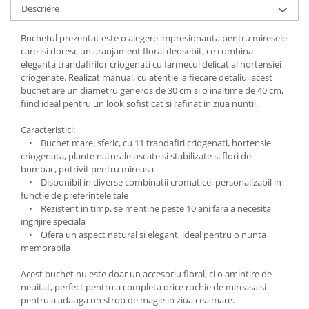
Descriere
Buchetul prezentat este o alegere impresionanta pentru miresele
care isi doresc un aranjament floral deosebit, ce combina
eleganta trandafirilor criogenati cu farmecul delicat al hortensiei
criogenate. Realizat manual, cu atentie la fiecare detaliu, acest
buchet are un diametru generos de 30 cm si o inaltime de 40 cm,
fiind ideal pentru un look sofisticat si rafinat in ziua nuntii.
Caracteristici:
• Buchet mare, sferic, cu 11 trandafiri criogenati, hortensie
criogenata, plante naturale uscate si stabilizate si flori de
bumbac, potrivit pentru mireasa
• Disponibil in diverse combinatii cromatice, personalizabil in
functie de preferintele tale
• Rezistent in timp, se mentine peste 10 ani fara a necesita
ingrijire speciala
• Ofera un aspect natural si elegant, ideal pentru o nunta
memorabila
Acest buchet nu este doar un accesoriu floral, ci o amintire de
neuitat, perfect pentru a completa orice rochie de mireasa si
pentru a adauga un strop de magie in ziua cea mare.