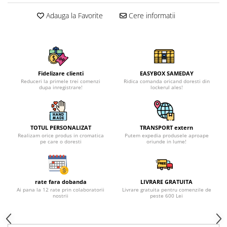
Adauga la Favorite
Cere informatii
Fidelizare clienti
EASYBOX SAMEDAY
Reduceri la primele trei comenzi
Ridica comanda oricand doresti din
dupa inregistrare!
lockerul ales!
TOTUL PERSONALIZAT
TRANSPORT extern
Realizam orice produs in cromatica
Putem expedia produsele aproape
pe care o doresti
oriunde in lume!
rate fara dobanda
LIVRARE GRATUITA
Ai pana la 12 rate prin colaboratorii
Livrare gratuita pentru comenzile de
nostrii
peste 600 Lei