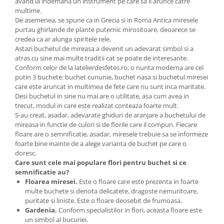
avand la indemana un instrument pe care sa il arunce catre
multime.
De asemenea, se spune ca in Grecia si in Roma Antica miresele
purtau ghirlande de plante puternic mirositoare, deoarece se
credea ca ar alunga spiritele rele.
Astazi buchetul de mireasa a devenit un adevarat simbol si a
atras cu sine mai multe traditii cat se poate de interesante.
Conform celor de la latelierdesfetes.ro, o nunta moderna are cel
putin 3 buchete: buchet cununie, buchet nasa si buchetul miresei
care este aruncat in multimea de fete care nu sunt inca maritate.
Desi buchetul in sine nu mai are o utilitate, asa cum avea in
trecut, modul in care este realizat conteaza foarte mult.
S-au creat, asadar, adevarate ghiduri de aranjare a buchetului de
mireasa in functie de culori si de florile care il compun. Fiecare
floare are o semnificatie, asadar, miresele trebuie sa se informeze
foarte bine inainte de a alege varianta de buchet pe care o
doresc.
Care sunt cele mai populare flori pentru buchet si ce
semnificatie au?
Floarea miresei.
Este o floare care este prezenta in foarte
multe buchete si denota delicatete, dragoste nemuritoare,
puritate si liniste. Este o floare deosebit de frumoasa.
Gardenia.
Conform specialistilor in flori, aceasta floare este
un simbol al bucuriei.