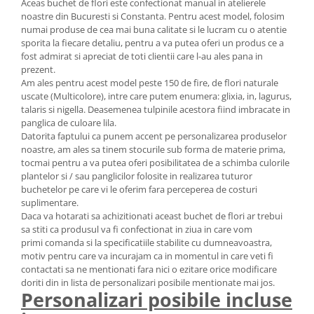
Aceas buchet de flori este confectionat manual in atelierele
noastre din Bucuresti si Constanta. Pentru acest model, folosim
numai produse de cea mai buna calitate si le lucram cu o atentie
sporita la fiecare detaliu, pentru a va putea oferi un produs ce a
fost admirat si apreciat de toti clientii care l-au ales pana in
prezent.
Am ales pentru acest model peste 150 de fire, de flori naturale
uscate (Multicolore), intre care putem enumera: glixia, in, lagurus,
talaris si nigella. Deasemenea tulpinile acestora fiind imbracate in
panglica de culoare lila.
Datorita faptului ca punem accent pe personalizarea produselor
noastre, am ales sa tinem stocurile sub forma de materie prima,
tocmai pentru a va putea oferi posibilitatea de a schimba culorile
plantelor si / sau panglicilor folosite in realizarea tuturor
buchetelor pe care vi le oferim fara perceperea de costuri
suplimentare.
Daca va hotarati sa achizitionati aceast buchet de flori ar trebui
sa stiti ca produsul va fi confectionat in ziua in care vom
primi comanda si la specificatiile stabilite cu dumneavoastra,
motiv pentru care va incurajam ca in momentul in care veti fi
contactati sa ne mentionati fara nici o ezitare orice modificare
doriti din in lista de personalizari posibile mentionate mai jos.
Personalizari posibile incluse