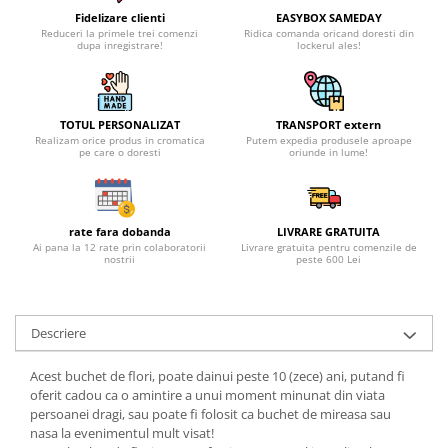
Fidelizare clienti
EASYBOX SAMEDAY
Reduceri la primele trei comenzi
Ridica comanda oricand doresti din
dupa inregistrare!
lockerul ales!
TOTUL PERSONALIZAT
TRANSPORT extern
Realizam orice produs in cromatica
Putem expedia produsele aproape
pe care o doresti
oriunde in lume!
rate fara dobanda
LIVRARE GRATUITA
Ai pana la 12 rate prin colaboratorii
Livrare gratuita pentru comenzile de
nostrii
peste 600 Lei
Descriere
Acest buchet de flori, poate dainui peste 10 (zece) ani, putand fi
oferit cadou ca o amintire a unui moment minunat din viata
persoanei dragi, sau poate fi folosit ca buchet de mireasa sau
nasa la evenimentul mult visat!