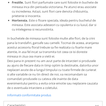
Freziile.
Sunt flori parfumate care sunt folosite in buchete de
mireasa inca din perioada victoriana. Pe atunci erau asociate
cu increderea. Astazi, sunt flori care denota chibzuinta,
prietenie si inocenta.
Hortensia.
Este o floare speciala, ideala pentru buchetul de
mireasa. Este asociata adeseori cu opulenta si cu luxul, dar si
cu intelegerea si recunostinta.
In buchetele de mireasa sunt folosite multe alte flori, de la crini
pana la trandafiri, garoafe sau camelii. Tocmai de aceea, aranjarea
acestui accesoriu floral trebuie sa fie realizata cu foarte mare
atentie, in asa fel incat sa transmita tot ceea ce isi doreste
mireasa in ziua cea mare a vietii ei.
Desi pana in prezent nu am avut parte de intarzieri si produsele
au ajuns de fiecare data in timp optim la destinatie, datorita unor
neplaceri avute de-a lungul timpului cu toate firmele de curierat
si alte variabile ce nu tin direct de noi, va recomandam sa
comandati produsele cu cateva zile inainte de data
evenimentului pentru a evita orice emotie sau neplacere cauzata
de o eventuala intarziere a coletului.
Informatii conformitate produs
Caracteristici