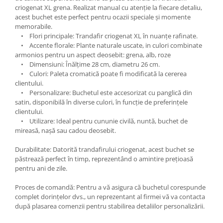
criogenat XL grena. Realizat manual cu atenție la fiecare detaliu,
acest buchet este perfect pentru ocazii speciale și momente
memorabile.
• Flori principale: Trandafir criogenat XL în nuanțe rafinate.
• Accente florale: Plante naturale uscate, in culori combinate
armonios pentru un aspect deosebit: grena, alb, roze
• Dimensiuni: Înălțime 28 cm, diametru 26 cm.
• Culori: Paleta cromatică poate fi modificată la cererea
clientului.
• Personalizare: Buchetul este accesorizat cu panglică din
satin, disponibilă în diverse culori, în funcție de preferințele
clientului.
• Utilizare: Ideal pentru cununie civilă, nuntă, buchet de
mireasă, nașă sau cadou deosebit.
Durabilitate: Datorită trandafirului criogenat, acest buchet se
păstrează perfect în timp, reprezentând o amintire prețioasă
pentru ani de zile.
Proces de comandă: Pentru a vă asigura că buchetul corespunde
complet dorințelor dvs., un reprezentant al firmei vă va contacta
după plasarea comenzii pentru stabilirea detaliilor personalizării.