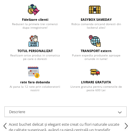
Fidelizare clienti
EASYBOX SAMEDAY
Reduceri la primele trei comenzi
Ridica comanda oricand doresti din
dupa inregistrare!
lockerul ales!
TOTUL PERSONALIZAT
TRANSPORT extern
Realizam orice produs in cromatica
Putem expedia produsele aproape
pe care o doresti
oriunde in lume!
rate fara dobanda
LIVRARE GRATUITA
Ai pana la 12 rate prin colaboratorii
Livrare gratuita pentru comenzile de
nostrii
peste 600 Lei
Descriere
Acest buchet delicat și elegant este creat cu flori naturale uscate
de calitate superioară, având ca piesă centrală un trandafir