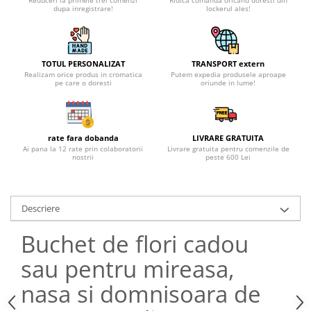
Reduceri la primele trei comenzi
Ridica comanda oricand doresti din
dupa inregistrare!
lockerul ales!
TOTUL PERSONALIZAT
TRANSPORT extern
Realizam orice produs in cromatica
Putem expedia produsele aproape
pe care o doresti
oriunde in lume!
rate fara dobanda
LIVRARE GRATUITA
Ai pana la 12 rate prin colaboratorii
Livrare gratuita pentru comenzile de
nostrii
peste 600 Lei
Descriere
Buchet de flori cadou
sau pentru mireasa,
nasa si domnisoara de