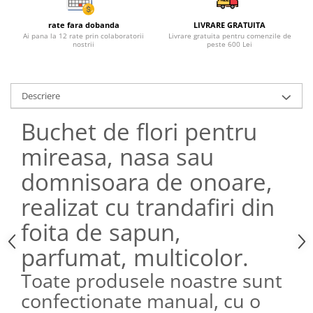
rate fara dobanda
LIVRARE GRATUITA
Ai pana la 12 rate prin colaboratorii
Livrare gratuita pentru comenzile de
nostrii
peste 600 Lei
Descriere
Buchet de flori pentru
mireasa, nasa sau
domnisoara de onoare,
realizat cu trandafiri din
foita de sapun,
parfumat, multicolor.
Toate produsele noastre sunt
confectionate manual, cu o