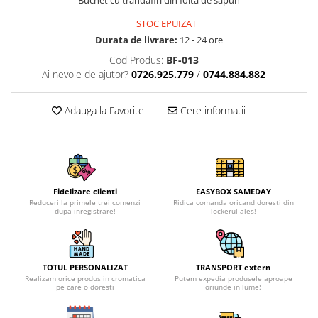
Buchet cu trandafiri din foita de sapun
STOC EPUIZAT
Durata de livrare:
12 - 24 ore
Cod Produs:
BF-013
Ai nevoie de ajutor?
0726.925.779
/
0744.884.882
Adauga la Favorite
Cere informatii
Fidelizare clienti
EASYBOX SAMEDAY
Reduceri la primele trei comenzi
Ridica comanda oricand doresti din
dupa inregistrare!
lockerul ales!
TOTUL PERSONALIZAT
TRANSPORT extern
Realizam orice produs in cromatica
Putem expedia produsele aproape
pe care o doresti
oriunde in lume!