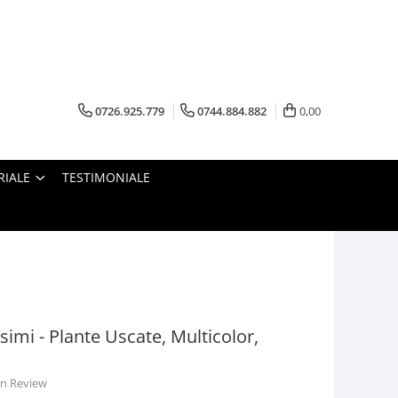
0726.925.779
0744.884.882
0,00
RIALE
TESTIMONIALE
simi - Plante Uscate, Multicolor,
 un Review