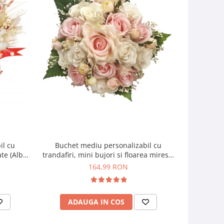
il cu
Buchet mediu personalizabil cu
Buchet mic
ate (Alb,
trandafiri, mini bujori si floarea miresei
si f
(Alb, Roz)
164,99 RON
ADAUGA IN COS
AD