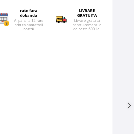
rate fara
LIVRARE
dobanda
GRATUITA
Ai pana la 12 rate
Livrare gratuita
prin colaboratorii
pentru comenzile
nostrii
de peste 600 Lei