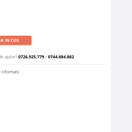
A IN COS
de ajutor?
0726.925.779
/
0744.884.882
informatii