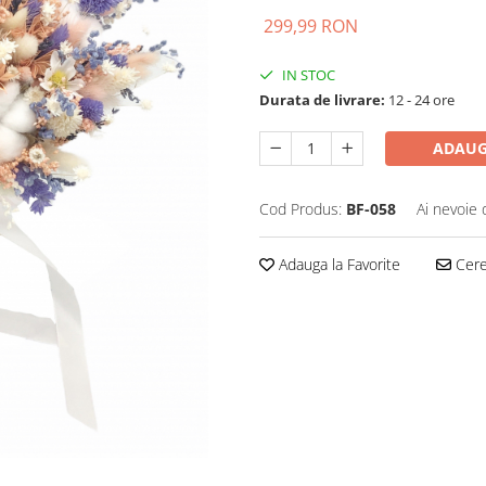
299,99 RON
IN STOC
Durata de livrare:
12 - 24 ore
ADAUG
Cod Produs:
BF-058
Ai nevoie 
Adauga la Favorite
Cere 