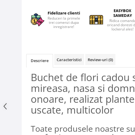
EASYBOX
Fidelizare clienti
SAMEDAY
Reduceri la primele
Ridica comand
trei comenzi dupa
oricand doresti 
inregistrare!
lockerul ales!
Caracteristici
Review-uri
(0)
Descriere
Buchet de flori cadou
mireasa, nasa si domn
onoare, realizat plant
uscate, multicolor
Toate produsele noastre s