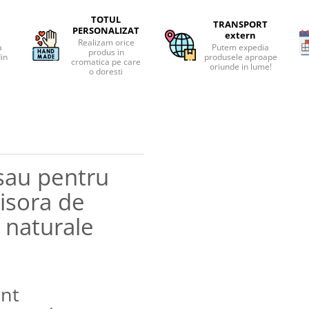
TOTUL
TRANSPORT
PERSONALIZAT
extern
Realizam orice
a
Putem expedia
produs in
din
produsele aproape
cromatica pe care
oriunde in lume!
o doresti
 sau pentru
isora de
e naturale
unt