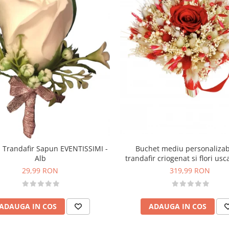
Buchet mediu personalizab
 Trandafir Sapun EVENTISSIMI -
trandafir criogenat si flori usc
Alb
Rosu)
319,99 RON
29,99 RON
ADAUGA IN COS
ADAUGA IN COS