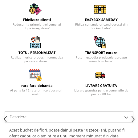
Fidelizare clienti
EASYBOX SAMEDAY
Reduceri la primele trei comenzi
Ridica comanda oricand doresti din
dupa inregistrare!
lockerul ales!
TOTUL PERSONALIZAT
TRANSPORT extern
Realizam orice produs in cromatica
Putem expedia produsele aproape
pe care o doresti
oriunde in lume!
rate fara dobanda
LIVRARE GRATUITA
Ai pana la 12 rate prin colaboratorii
Livrare gratuita pentru comenzile de
nostrii
peste 600 Lei
Descriere
Acest buchet de flori, poate dainui peste 10 (zece) ani, putand fi
oferit cadou ca o amintire a unui moment minunat din viata