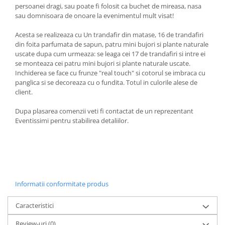
persoanei dragi, sau poate fi folosit ca buchet de mireasa, nasa
sau domnisoara de onoare la evenimentul mult visat!
Acesta se realizeaza cu Un trandafir din matase, 16 de trandafiri
din foita parfumata de sapun, patru mini bujori si plante naturale
uscate dupa cum urmeaza: se leaga cei 17 de trandafiri si intre ei
se monteaza cei patru mini bujori si plante naturale uscate.
Inchiderea se face cu frunze "real touch" si cotorul se imbraca cu
panglica si se decoreaza cu o fundita. Totul in culorile alese de
client.
Dupa plasarea comenzii veti fi contactat de un reprezentant
Eventissimi pentru stabilirea detaliilor.
Informatii conformitate produs
Caracteristici
Review-uri
(0)