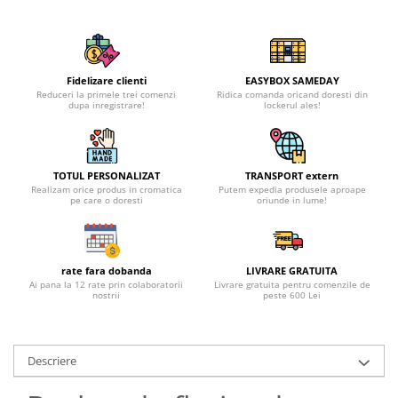
Fidelizare clienti
EASYBOX SAMEDAY
Reduceri la primele trei comenzi
Ridica comanda oricand doresti din
dupa inregistrare!
lockerul ales!
TOTUL PERSONALIZAT
TRANSPORT extern
Realizam orice produs in cromatica
Putem expedia produsele aproape
pe care o doresti
oriunde in lume!
rate fara dobanda
LIVRARE GRATUITA
Ai pana la 12 rate prin colaboratorii
Livrare gratuita pentru comenzile de
nostrii
peste 600 Lei
Descriere