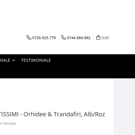
0726.925.779
0744.884.882
0,00
RIALE
TESTIMONIALE
SSIMI - Orhidee & Trandafiri, Alb/Roz
 un Review