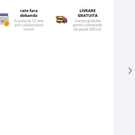
rate fara
LIVRARE
dobanda
GRATUITA
Ai pana la 12 rate
Livrare gratuita
prin colaboratorii
pentru comenzile
nostrii
de peste 600 Lei