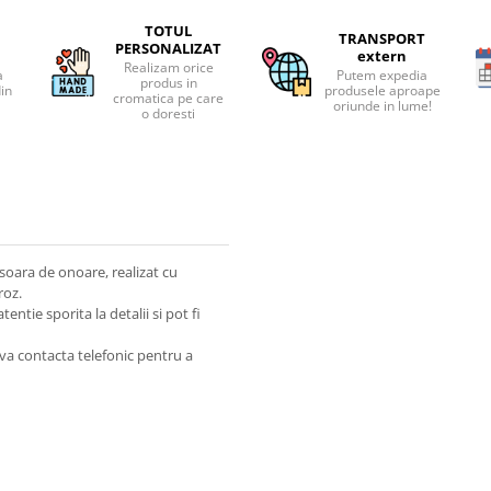
TOTUL
TRANSPORT
PERSONALIZAT
extern
Realizam orice
a
Putem expedia
produs in
din
produsele aproape
cromatica pe care
oriunde in lume!
o doresti
oara de onoare, realizat cu
roz.
tie sporita la detalii si pot fi
a contacta telefonic pentru a