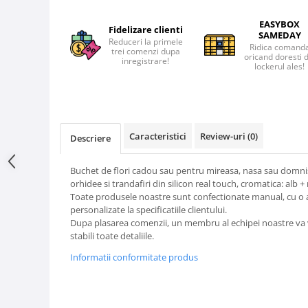
EASYBOX
Fidelizare clienti
SAMEDAY
Reduceri la primele
Ridica comand
trei comenzi dupa
oricand doresti 
inregistrare!
lockerul ales!
Caracteristici
Review-uri
(0)
Descriere
Buchet de flori cadou sau pentru mireasa, nasa sau domnis
orhidee si trandafiri din silicon real touch, cromatica: alb + 
Toate produsele noastre sunt confectionate manual, cu o aten
personalizate la specificatiile clientului.
Dupa plasarea comenzii, un membru al echipei noastre va v
stabili toate detaliile.
Informatii conformitate produs