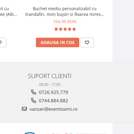
il cu
Buchet mediu personalizabil cu
Buchet mic
ate (Alb,
trandafiri, mini bujori si floarea miresei
si f
(Alb, Roz)
164,99 RON
ADAUGA IN COS
AD
SUPORT CLIENTI
08:00 - 17:00
0726.925.779
0744.884.882
vanzari@eventissimi.ro