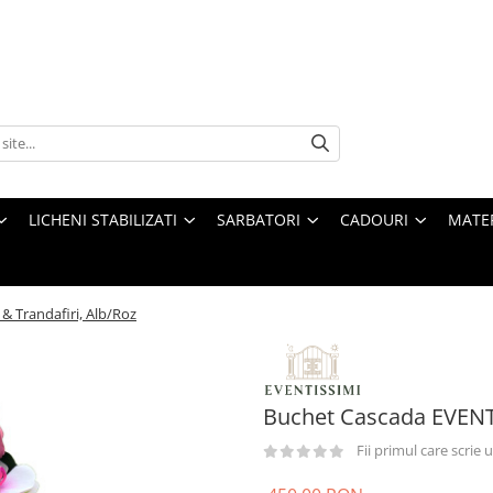
LICHENI STABILIZATI
SARBATORI
CADOURI
MATE
& Trandafiri, Alb/Roz
Buchet Cascada EVENTI
Fii primul care scrie