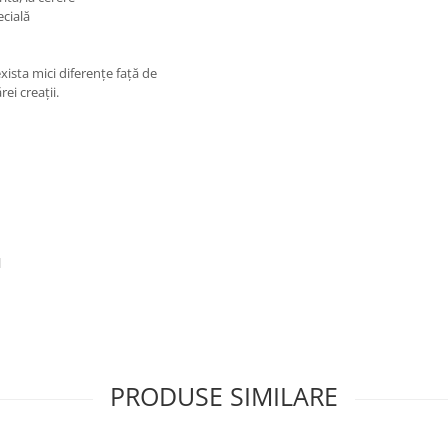
ecială
ista mici diferențe față de
ei creații.
l
PRODUSE SIMILARE