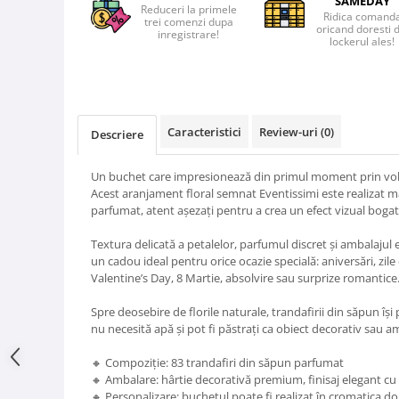
SAMEDAY
Reduceri la primele
Ridica comand
trei comenzi dupa
oricand doresti 
inregistrare!
lockerul ales!
Caracteristici
Review-uri
(0)
Descriere
Un buchet care impresionează din primul moment prin vol
Acest aranjament floral semnat Eventissimi este realizat m
parfumat, atent așezați pentru a crea un efect vizual boga
Textura delicată a petalelor, parfumul discret și ambalajul
un cadou ideal pentru orice ocazie specială: aniversări, zile 
Valentine’s Day, 8 Martie, absolvire sau surprize romantice
Spre deosebire de florile naturale, trandafirii din săpun îș
nu necesită apă și pot fi păstrați ca obiect decorativ sau a
🔸 Compoziție: 83 trandafiri din săpun parfumat
🔸 Ambalare: hârtie decorativă premium, finisaj elegant cu
🔸 Personalizare: buchetul poate fi realizat în cromatica dor