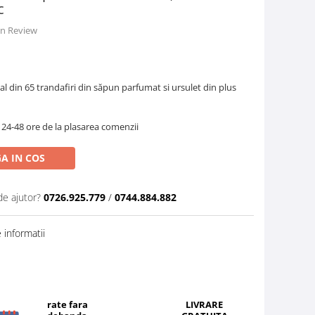
c
 un Review
 din 65 trandafiri din săpun parfumat si ursulet din plus
 24-48 ore de la plasarea comenzii
A IN COS
de ajutor?
0726.925.779
/
0744.884.882
informatii
rate fara
LIVRARE