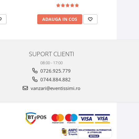
ADAUGA IN COS
AD
SUPORT CLIENTI
08:00 - 17:00
0726.925.779
0744.884.882
vanzari@eventissimi.ro