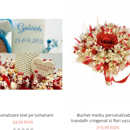
sonalizare text pe lumanare
Buchet mediu personalizab
trandafir criogenat si flori usc
24,99 RON
Rosu)
319,99 RON