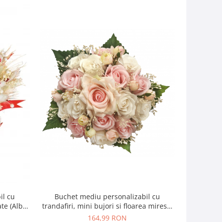
il cu
Buchet mediu personalizabil cu
Buchet mic
ate (Alb,
trandafiri, mini bujori si floarea miresei
si f
(Alb, Roz)
164,99 RON