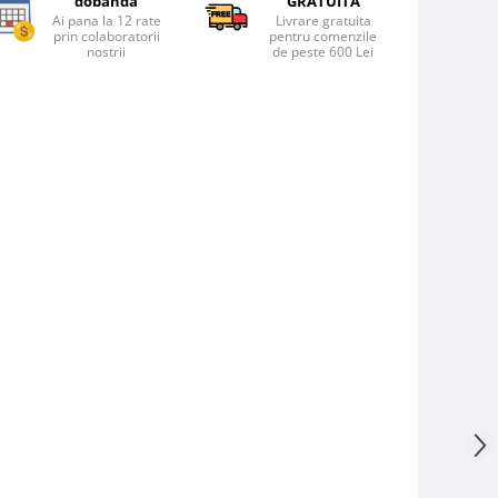
dobanda
GRATUITA
Ai pana la 12 rate
Livrare gratuita
prin colaboratorii
pentru comenzile
nostrii
de peste 600 Lei