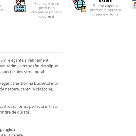
extern
Realizam orice
a
Putem expedia
produs in
din
produsele aproape
cromatica pe care
oriunde in lume!
o doresti
um, eleganță și rafinament.
anual din 65 trandafiri din săpun
t, spectaculos și memorabil.
 elegant transformă buchetul într-
de naștere, cereri în căsătorie,
.
i păstrează forma perfectă în timp,
mintire de durată.
 panglică
ită, la cerere