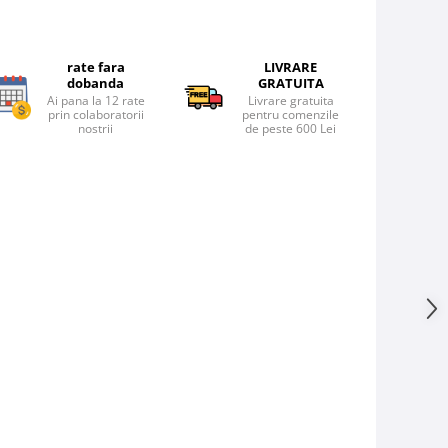
rate fara
LIVRARE
dobanda
GRATUITA
Ai pana la 12 rate
Livrare gratuita
prin colaboratorii
pentru comenzile
nostrii
de peste 600 Lei