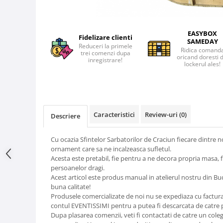
EASYBOX
Fidelizare clienti
SAMEDAY
Reduceri la primele
Ridica comand
trei comenzi dupa
oricand doresti 
inregistrare!
lockerul ales!
Caracteristici
Review-uri
(0)
Descriere
Cu ocazia Sfintelor Sarbatorilor de Craciun fiecare dintre n
ornament care sa ne incalzeasca sufletul.
Acesta este pretabil, fie pentru a ne decora propria masa, 
persoanelor dragi.
Acest articol este produs manual in atelierul nostru din B
buna calitate!
Produsele comercializate de noi nu se expediaza cu factura i
contul EVENTISSIMI pentru a putea fi descarcata de catre
Dupa plasarea comenzii, veti fi contactati de catre un cole