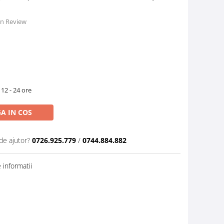
 un Review
 12 - 24 ore
A IN COS
de ajutor?
0726.925.779
/
0744.884.882
informatii