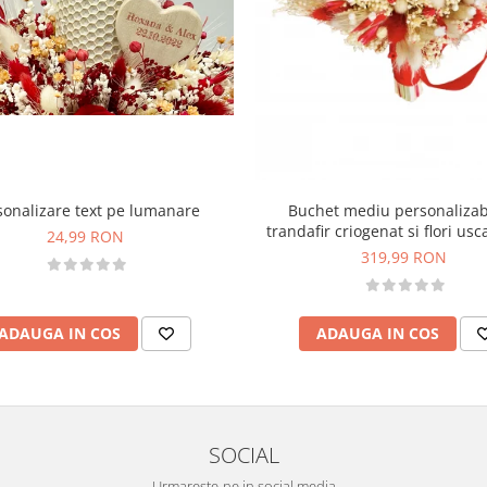
sonalizare text pe lumanare
Buchet mediu personalizab
trandafir criogenat si flori usc
24,99 RON
Rosu)
319,99 RON
ADAUGA IN COS
ADAUGA IN COS
SOCIAL
Urmareste-ne in social media