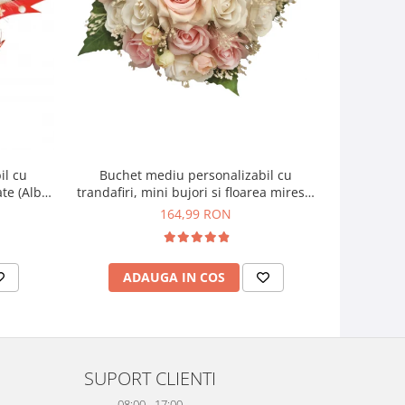
il cu
Buchet mediu personalizabil cu
Buchet mic
ate (Alb,
trandafiri, mini bujori si floarea miresei
si f
(Alb, Roz)
164,99 RON
ADAUGA IN COS
AD
SUPORT CLIENTI
08:00 - 17:00