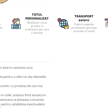
TOTUL
TRANSPORT
PERSONALIZAT
extern
Realizam orice
a
Putem expedia
produs in
din
produsele aproape
cromatica pe care
oriunde in lume!
o doresti
oi este in cautarea unui
fie pentru a oferi un dar deosebit
ucuresti, cu produse de cea mai
n colet, aceasta fiind atasata in
 persoana ce plaseaza comanda.
g pentru satabilirea eventualelor