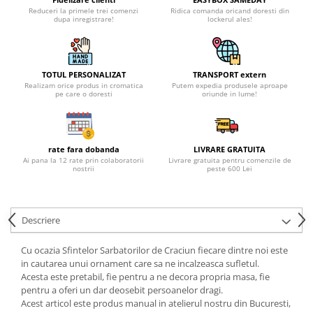
Reduceri la primele trei comenzi
Ridica comanda oricand doresti din
dupa inregistrare!
lockerul ales!
TOTUL PERSONALIZAT
TRANSPORT extern
Realizam orice produs in cromatica
Putem expedia produsele aproape
pe care o doresti
oriunde in lume!
rate fara dobanda
LIVRARE GRATUITA
Ai pana la 12 rate prin colaboratorii
Livrare gratuita pentru comenzile de
nostrii
peste 600 Lei
Descriere
Cu ocazia Sfintelor Sarbatorilor de Craciun fiecare dintre noi este
in cautarea unui ornament care sa ne incalzeasca sufletul.
Acesta este pretabil, fie pentru a ne decora propria masa, fie
pentru a oferi un dar deosebit persoanelor dragi.
Acest articol este produs manual in atelierul nostru din Bucuresti,