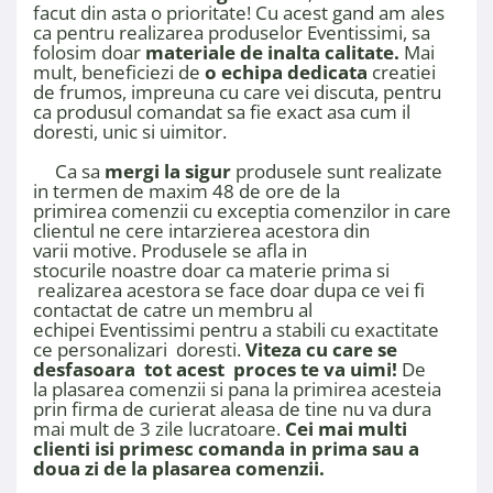
facut din asta o prioritate! Cu acest gand am ales
ca pentru realizarea produselor Eventissimi, sa
folosim doar
materiale de inalta calitate.
Mai
mult, beneficiezi de
o echipa dedicata
creatiei
de frumos, impreuna cu care vei discuta, pentru
ca produsul comandat sa fie exact asa cum il
doresti, unic si uimitor.​​​​​​
Ca sa
mergi la sigur
produsele sunt realizate
in termen de maxim 48 de ore de la
primirea comenzii cu exceptia comenzilor in care
clientul ne cere intarzierea acestora din
varii motive. Produsele se afla in
stocurile noastre doar ca materie prima si
realizarea acestora se face doar dupa ce vei fi
contactat de catre un membru al
echipei Eventissimi pentru a stabili cu exactitate
ce personalizari doresti.
Viteza cu care se
desfasoara tot acest proces te va uimi!
De
la plasarea comenzii si pana la primirea acesteia
prin firma de curierat aleasa de tine nu va dura
mai mult de 3 zile lucratoare.
Cei mai multi
clienti isi primesc comanda in prima sau a
doua zi de la plasarea comenzii.