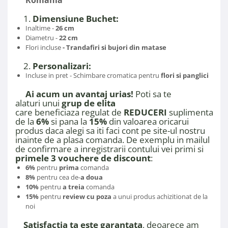
1.
Dimensiune Buchet:
Inaltime -
26 cm
Diametru -
22 cm
Flori incluse
- Trandafiri si bujori din matase
2.
Personalizari:
Incluse in pret - Schimbare cromatica pentru
f
lori si panglici
Ai acum un avantaj urias!
Poti sa te
alaturi unui
grup de elita
care beneficiaza regulat de
REDUCERI
suplimentare 
de la
6%
si pana la
15%
din valoarea oricarui
produs daca alegi sa iti faci cont pe site-ul nostru
inainte de a plasa comanda. De exemplu in mailul
de confirmare a inregistrarii contului vei primi si
primele 3 vouchere de discount
:
6%
pentru
prima
comanda
8%
pentru cea de-
a doua
10%
pentru
a treia
comanda
15%
pentru
review cu poza
a unui produs achizitionat de la
noi
Satisfactia ta este garantata
, deoarece am