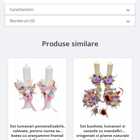
Caracteristici
Review-uri
(0)
Produse similare
Set lumanari personalizabile,
Set buchete, lumanari si
colorate, pentru nunta sau
cocarde cu trandafiri
botez cu aranjament frontal
criogenati si plante naturale