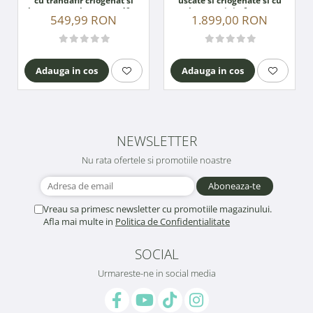
cu trandafir criogenat si
uscate si criogenate si cu
plante naturale uscate, 40 cm
lumanari tip fagure
549,99 RON
1.899,00 RON
(Alb / Roz)
Adauga in cos
Adauga in cos
NEWSLETTER
Nu rata ofertele si promotiile noastre
Vreau sa primesc newsletter cu promotiile magazinului.
Afla mai multe in
Politica de Confidentialitate
SOCIAL
Urmareste-ne in social media