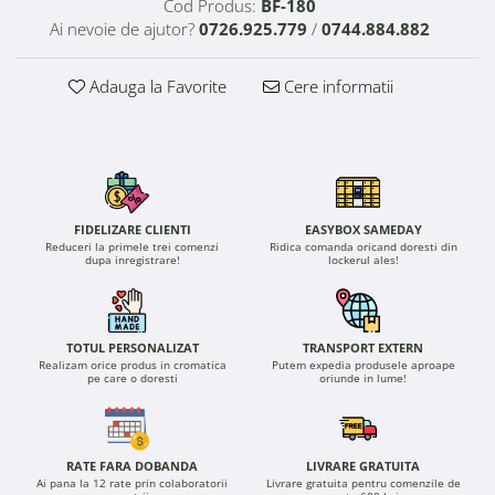
Cod Produs:
BF-180
Ai nevoie de ajutor?
0726.925.779
/
0744.884.882
Adauga la Favorite
Cere informatii
FIDELIZARE CLIENTI
EASYBOX SAMEDAY
Reduceri la primele trei comenzi
Ridica comanda oricand doresti din
dupa inregistrare!
lockerul ales!
TOTUL PERSONALIZAT
TRANSPORT EXTERN
Realizam orice produs in cromatica
Putem expedia produsele aproape
pe care o doresti
oriunde in lume!
RATE FARA DOBANDA
LIVRARE GRATUITA
Ai pana la 12 rate prin colaboratorii
Livrare gratuita pentru comenzile de