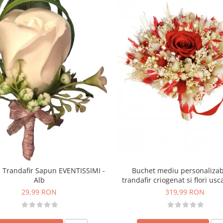
Buchet mediu personalizab
 Trandafir Sapun EVENTISSIMI -
trandafir criogenat si flori usc
Alb
Rosu)
319,99 RON
29,99 RON