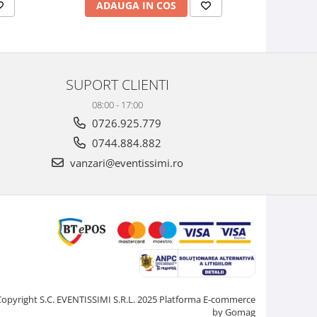
ADAUGA IN COS
AD
SUPORT CLIENTI
08:00 - 17:00
0726.925.779
0744.884.882
vanzari@eventissimi.ro
Copyright S.C. EVENTISSIMI S.R.L. 2025
Platforma E-commerce
by Gomag