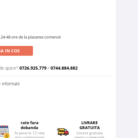
 24-48 ore de la plasarea comenzii
A IN COS
de ajutor?
0726.925.779
/
0744.884.882
informatii
rate fara
LIVRARE
dobanda
GRATUITA
Ai pana la 12 rate
Livrare gratuita
prin colaboratorii
pentru comenzile