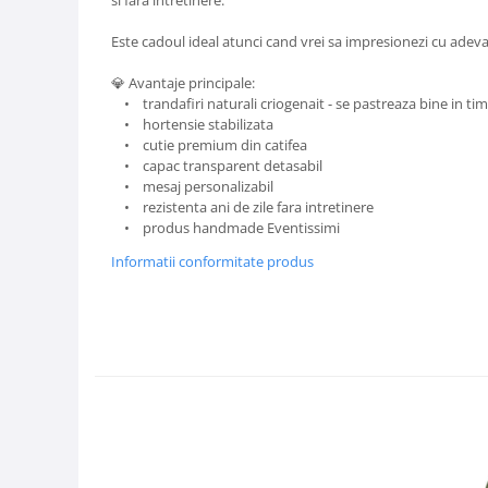
si fara intretinere.
Este cadoul ideal atunci cand vrei sa impresionezi cu adeva
💎 Avantaje principale:
• trandafiri naturali criogenait - se pastreaza bine in ti
• hortensie stabilizata
• cutie premium din catifea
• capac transparent detasabil
• mesaj personalizabil
• rezistenta ani de zile fara intretinere
• produs handmade Eventissimi
Informatii conformitate produs