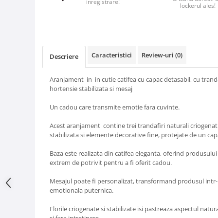
inregistrare!
lockerul ales!
Caracteristici
Review-uri
(0)
Descriere
Aranjament in in cutie catifea cu capac detasabil, cu trandaf
hortensie stabilizata si mesaj
Un cadou care transmite emotie fara cuvinte.
Acest aranjament contine trei trandafiri naturali criogena
stabilizata si elemente decorative fine, protejate de un ca
Baza este realizata din catifea eleganta, oferind produsulu
extrem de potrivit pentru a fi oferit cadou.
Mesajul poate fi personalizat, transformand produsul intr
emotionala puternica.
Florile criogenate si stabilizate isi pastreaza aspectul natura