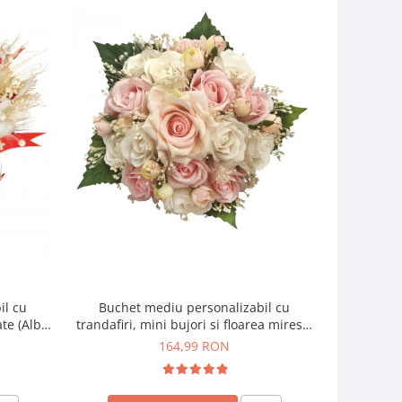
il cu
Buchet mediu personalizabil cu
Buchet mic
ate (Alb,
trandafiri, mini bujori si floarea miresei
si f
(Alb, Roz)
164,99 RON