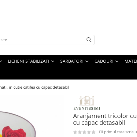
LICHENI STABILIZATI
SARBATORI
CADOURI
MATE
ati , in cutie catifea cu capac detasabil
Aranjament tricolor cu t
cu capac detasabil
Fii primul care scrie