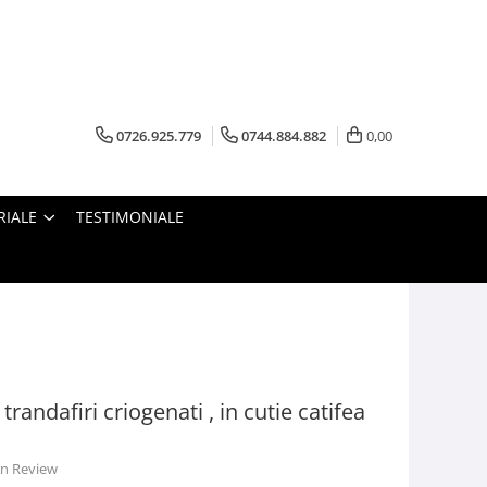
0726.925.779
0744.884.882
0,00
RIALE
TESTIMONIALE
randafiri criogenati , in cutie catifea
 un Review