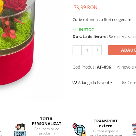
79,99 RON
Cutie rotunda cu flori criogenate
IN STOC
Durata de livrare:
Se realizeaza in
ADAUG
Cod Produs:
AF-096
Ai nevoie 
Adauga la Favorite
Cere 
TOTUL
TRANSPORT
PERSONALIZAT
extern
Realizam orice
a
Putem expedia
produs in
din
produsele aproape