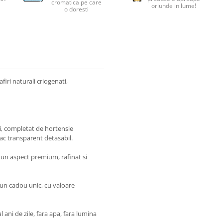
cromatica pe care
oriunde in lume!
o doresti
iri naturali criogenati,
ti, completat de hortensie
pac transparent detasabil.
i un aspect premium, rafinat si
-un cadou unic, cu valoare
l ani de zile, fara apa, fara lumina