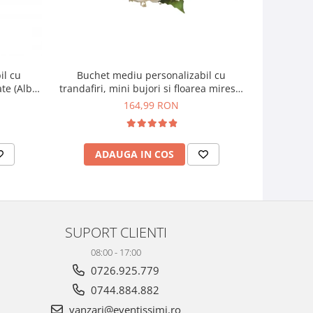
il cu
Buchet mediu personalizabil cu
Buchet mic
ate (Alb,
trandafiri, mini bujori si floarea miresei
si f
(Alb, Roz)
164,99 RON
ADAUGA IN COS
AD
SUPORT CLIENTI
08:00 - 17:00
0726.925.779
0744.884.882
vanzari@eventissimi.ro