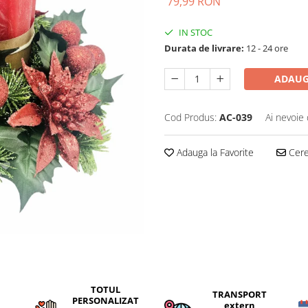
79,99 RON
IN STOC
Durata de livrare:
12 - 24 ore
ADAUG
Cod Produs:
AC-039
Ai nevoie 
Adauga la Favorite
Cere 
TOTUL
TRANSPORT
PERSONALIZAT
extern