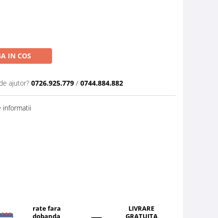
A IN COS
de ajutor?
0726.925.779
/
0744.884.882
informatii
rate fara
LIVRARE
dobanda
GRATUITA