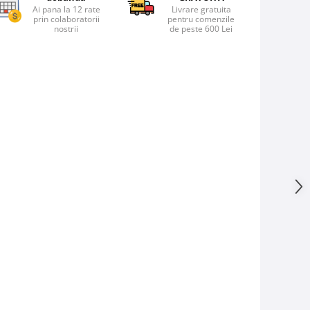
Ai pana la 12 rate
Livrare gratuita
prin colaboratorii
pentru comenzile
nostrii
de peste 600 Lei