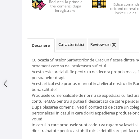
Reduceri la primele
Ridica comand
trei comenzi dupa
oricand doresti 
inregistrare!
lockerul ales!
Caracteristici
Review-uri
(0)
Descriere
Cu ocazia Sfintelor Sarbatorilor de Craciun fiecare dintre n
ornament care sa ne incalzeasca sufletul.
Acesta este pretabil, fie pentru a ne decora propria masa, 
persoanelor dragi.
Acest articol este produs manual in atelierul nostru din B
buna calitate!
Produsele comercializate de noi nu se expediaza cu factura i
contul eMAG pentru a putea fi descarcata de catre perso
Dupa plasarea comenzii, veti fi contactati de catre un cole
personalizari in cazul in care doriti expedierea produselor 
voua!
In cazul in care produsele sunt cadou va rugam sa lasati si 
din strainatate pentru a stabilii micile detalii care pot face 