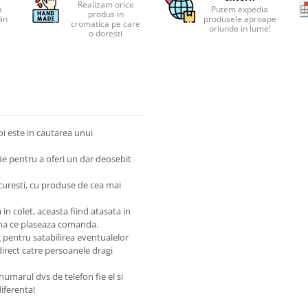
Realizam orice
a
Putem expedia
produs in
din
produsele aproape
cromatica pe care
oriunde in lume!
o doresti
oi este in cautarea unui
fie pentru a oferi un dar deosebit
ucuresti, cu produse de cea mai
n colet, aceasta fiind atasata in
ana ce plaseaza comanda.
g pentru satabilirea eventualelor
direct catre persoanele dragi
numarul dvs de telefon fie el si
diferenta!