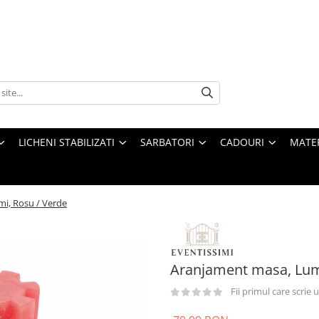
LICHENI STABILIZATI
SARBATORI
CADOURI
MATE
i, Rosu / Verde
Aranjament masa, Luma
Fii primul care scrie