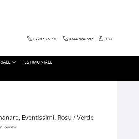
0726.925.779
0744.884.882
0,00
RIALE
TESTIMONIALE
nare, Eventissimi, Rosu / Verde
 un Review