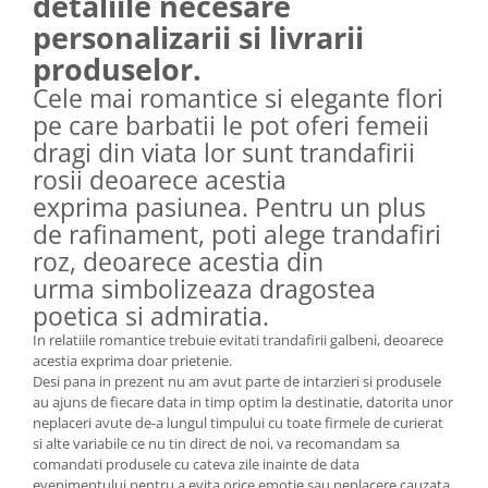
detaliile necesare
personalizarii si livrarii
produselor.
Cele mai romantice si elegante flori
pe care barbatii le pot oferi femeii
dragi din viata lor sunt trandafirii
rosii deoarece acestia
exprima pasiunea. Pentru un plus
de rafinament, poti alege trandafiri
roz, deoarece acestia din
urma simbolizeaza dragostea
poetica si admiratia.
In relatiile romantice trebuie evitati trandafirii galbeni, deoarece
acestia exprima doar prietenie.
Desi pana in prezent nu am avut parte de intarzieri si produsele
au ajuns de fiecare data in timp optim la destinatie, datorita unor
neplaceri avute de-a lungul timpului cu toate firmele de curierat
si alte variabile ce nu tin direct de noi, va recomandam sa
comandati produsele cu cateva zile inainte de data
evenimentului pentru a evita orice emotie sau neplacere cauzata