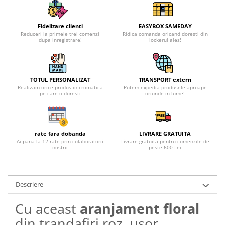
Fidelizare clienti
EASYBOX SAMEDAY
Reduceri la primele trei comenzi
Ridica comanda oricand doresti din
dupa inregistrare!
lockerul ales!
TOTUL PERSONALIZAT
TRANSPORT extern
Realizam orice produs in cromatica
Putem expedia produsele aproape
pe care o doresti
oriunde in lume!
rate fara dobanda
LIVRARE GRATUITA
Ai pana la 12 rate prin colaboratorii
Livrare gratuita pentru comenzile de
nostrii
peste 600 Lei
Descriere
Cu aceast
aranjament floral
din trandafiri roz, usor