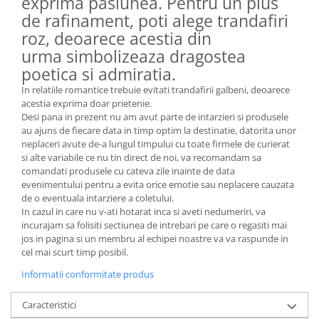
exprima pasiunea. Pentru un plus
de rafinament, poti alege trandafiri
roz, deoarece acestia din
urma simbolizeaza dragostea
poetica si admiratia.
In relatiile romantice trebuie evitati trandafirii galbeni, deoarece
acestia exprima doar prietenie.
Desi pana in prezent nu am avut parte de intarzieri si produsele
au ajuns de fiecare data in timp optim la destinatie, datorita unor
neplaceri avute de-a lungul timpului cu toate firmele de curierat
si alte variabile ce nu tin direct de noi, va recomandam sa
comandati produsele cu cateva zile inainte de data
evenimentului pentru a evita orice emotie sau neplacere cauzata
de o eventuala intarziere a coletului.
In cazul in care nu v-ati hotarat inca si aveti nedumeriri, va
incurajam sa folisiti sectiunea de intrebari pe care o regasiti mai
jos in pagina si un membru al echipei noastre va va raspunde in
cel mai scurt timp posibil.
Informatii conformitate produs
Caracteristici