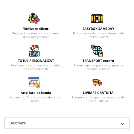
Fidelizare clienti
EASYBOX SAMEDAY
Reduceri la primele trei comenzi
Ridica comanda oricand doresti din
dupa inregistrare!
lockerul ales!
TOTUL PERSONALIZAT
TRANSPORT extern
Realizam orice produs in cromatica
Putem expedia produsele aproape
pe care o doresti
oriunde in lume!
rate fara dobanda
LIVRARE GRATUITA
Ai pana la 12 rate prin colaboratorii
Livrare gratuita pentru comenzile de
nostrii
peste 600 Lei
Descriere