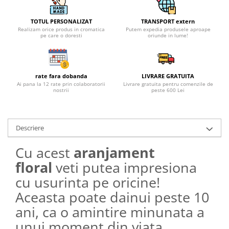
TOTUL PERSONALIZAT
TRANSPORT extern
Realizam orice produs in cromatica
Putem expedia produsele aproape
pe care o doresti
oriunde in lume!
rate fara dobanda
LIVRARE GRATUITA
Ai pana la 12 rate prin colaboratorii
Livrare gratuita pentru comenzile de
nostrii
peste 600 Lei
Descriere
Cu acest
aranjament
floral
veti putea impresiona
cu usurinta pe oricine!
Aceasta poate dainui peste 10
ani, ca o amintire minunata a
unui moment din viata