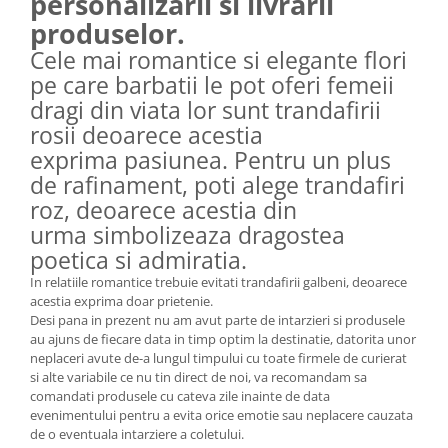
personalizarii si livrarii
produselor.
Cele mai romantice si elegante flori
pe care barbatii le pot oferi femeii
dragi din viata lor sunt trandafirii
rosii deoarece acestia
exprima pasiunea. Pentru un plus
de rafinament, poti alege trandafiri
roz, deoarece acestia din
urma simbolizeaza dragostea
poetica si admiratia.
In relatiile romantice trebuie evitati trandafirii galbeni, deoarece
acestia exprima doar prietenie.
Desi pana in prezent nu am avut parte de intarzieri si produsele
au ajuns de fiecare data in timp optim la destinatie, datorita unor
neplaceri avute de-a lungul timpului cu toate firmele de curierat
si alte variabile ce nu tin direct de noi, va recomandam sa
comandati produsele cu cateva zile inainte de data
evenimentului pentru a evita orice emotie sau neplacere cauzata
de o eventuala intarziere a coletului.