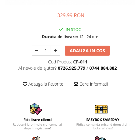
329,99 RON
IN STOC
Durata de livrare:
12 - 24 ore
ADAUGA IN COS
Cod Produs:
CF-011
Ai nevoie de ajutor?
0726.925.779
/
0744.884.882
Adauga la Favorite
Cere informatii
Fidelizare clienti
EASYBOX SAMEDAY
Reduceri la primele trei comenzi
Ridica comanda oricand doresti din
dupa inregistrare!
lockerul ales!