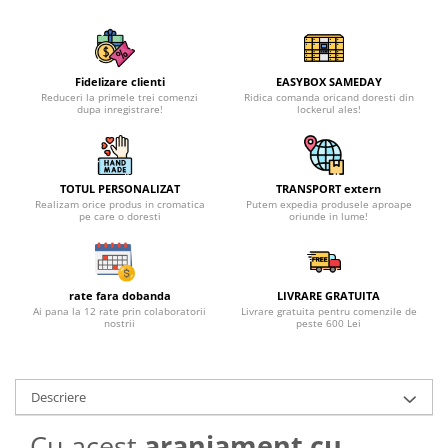
Fidelizare clienti
EASYBOX SAMEDAY
Reduceri la primele trei comenzi
Ridica comanda oricand doresti din
dupa inregistrare!
lockerul ales!
TOTUL PERSONALIZAT
TRANSPORT extern
Realizam orice produs in cromatica
Putem expedia produsele aproape
pe care o doresti
oriunde in lume!
rate fara dobanda
LIVRARE GRATUITA
Ai pana la 12 rate prin colaboratorii
Livrare gratuita pentru comenzile de
nostrii
peste 600 Lei
Descriere
Cu acest
aranjament cu