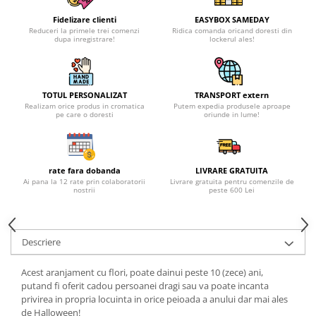
Fidelizare clienti
EASYBOX SAMEDAY
Reduceri la primele trei comenzi
Ridica comanda oricand doresti din
dupa inregistrare!
lockerul ales!
TOTUL PERSONALIZAT
TRANSPORT extern
Realizam orice produs in cromatica
Putem expedia produsele aproape
pe care o doresti
oriunde in lume!
rate fara dobanda
LIVRARE GRATUITA
Ai pana la 12 rate prin colaboratorii
Livrare gratuita pentru comenzile de
nostrii
peste 600 Lei
Descriere
Acest aranjament cu flori, poate dainui peste 10 (zece) ani,
putand fi oferit cadou persoanei dragi sau va poate incanta
privirea in propria locuinta in orice peioada a anului dar mai ales
de Halloween!