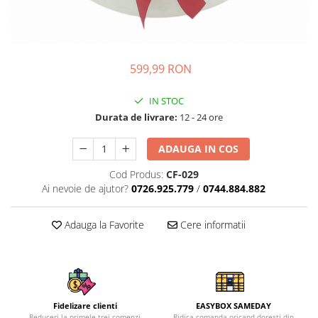
599,99 RON
IN STOC
Durata de livrare:
12 - 24 ore
ADAUGA IN COS
Cod Produs:
CF-029
Ai nevoie de ajutor?
0726.925.779
/
0744.884.882
Adauga la Favorite
Cere informatii
Fidelizare clienti
EASYBOX SAMEDAY
Reduceri la primele trei comenzi
Ridica comanda oricand doresti din