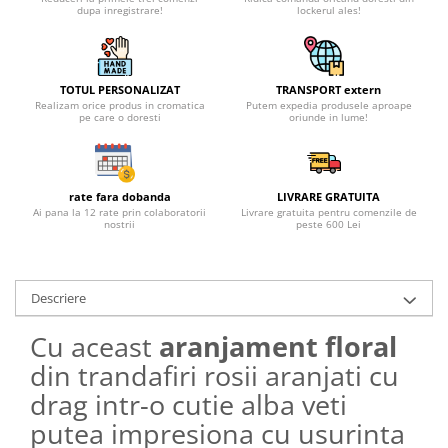
dupa inregistrare!
lockerul ales!
TOTUL PERSONALIZAT
TRANSPORT extern
Realizam orice produs in cromatica
Putem expedia produsele aproape
pe care o doresti
oriunde in lume!
rate fara dobanda
LIVRARE GRATUITA
Ai pana la 12 rate prin colaboratorii
Livrare gratuita pentru comenzile de
nostrii
peste 600 Lei
Descriere
Cu aceast
aranjament floral
din trandafiri rosii aranjati cu
drag intr-o cutie alba veti
putea impresiona cu usurinta