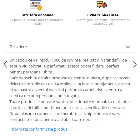
rate fara dobanda
LIVRARE GRATUITA
Ai pana la 12 rate prin colaboratorii
Livrare gratuita pentru comenzile de
nostrii
peste 600 Lei
Descriere
Un cadou ce va inlocui 1000 de cuvinte, realizat din trandafiri de
sapun viu colorati si parfumati, acesta poate fi darul perfect
pentru persoana iubita...
Spre deosebire de alte produse existente in piata, dupa ce va veti
delecta simturile cu cele 14 pralinele incluse in aranjament, acesta
isi va pastra aspectul placut si parfumul caracteristic pentru a
servi ca decor o perioada indelungata.
Toate produsele noastre sunt confectionate manual, cu o atentie
sporita la detalii si pot fi personalizate la specificatiile clientului.
Dupa plasarea comenzii, un membru al echipei noastre va va
contacta telefonic pentru a stabili toate detaliile.
Informatii conformitate produs