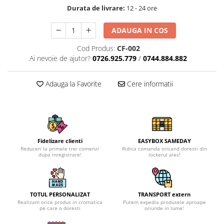
Durata de livrare:
12 - 24 ore
ADAUGA IN COS
Cod Produs:
CF-002
Ai nevoie de ajutor?
0726.925.779
/
0744.884.882
Adauga la Favorite
Cere informatii
Fidelizare clienti
EASYBOX SAMEDAY
Reduceri la primele trei comenzi
Ridica comanda oricand doresti din
dupa inregistrare!
lockerul ales!
TOTUL PERSONALIZAT
TRANSPORT extern
Realizam orice produs in cromatica
Putem expedia produsele aproape
pe care o doresti
oriunde in lume!