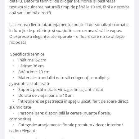
detaliu. Datorită tehnicii de criogenare, florile își păstrează
textura și culoarea naturală timp de până la 10 ani, fără a necesita
apă sau lumină directă.
La cererea clientului, aranjamentul poate fi personalizat cromatic,
în funcție de preferințe și spațiul în care urmează să fie expus.
O expresie a eleganței atemporale – o floare care nu se ofilește
niciodată
Specificații tehnice
• Înălțime: 62 cm
• Lățime: 36 cm
• Adâncime: 19 cm
• Materiale: trandafiri naturali criogenați, eucalipt și
gypsophila stabilizată
• Suport: pocal metalic vintage, finisaj antichizat
• Durată de viață: până la 10 ani
• Întreținere: se păstrează în spațiu uscat, ferit de soare direct
și umiditate
• Personalizare: disponibilă la cerere (nuanțe florale,
compoziție)
• Categorie: aranjamente florale premium / decor interior /
cadou elegant