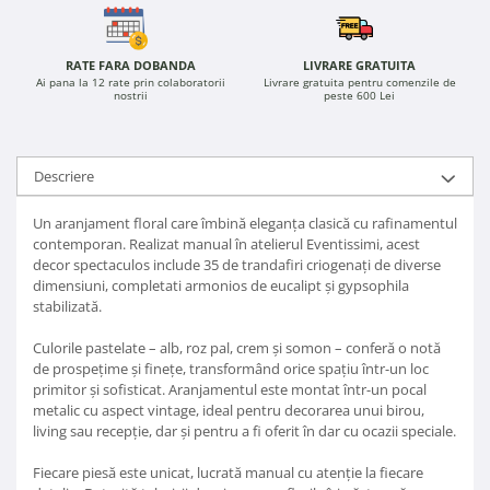
RATE FARA DOBANDA
LIVRARE GRATUITA
Ai pana la 12 rate prin colaboratorii
Livrare gratuita pentru comenzile de
nostrii
peste 600 Lei
Descriere
Un aranjament floral care îmbină eleganța clasică cu rafinamentul
contemporan. Realizat manual în atelierul Eventissimi, acest
decor spectaculos include 35 de trandafiri criogenați de diverse
dimensiuni, completati armonios de eucalipt și gypsophila
stabilizată.
Culorile pastelate – alb, roz pal, crem și somon – conferă o notă
de prospețime și finețe, transformând orice spațiu într-un loc
primitor și sofisticat. Aranjamentul este montat într-un pocal
metalic cu aspect vintage, ideal pentru decorarea unui birou,
living sau recepție, dar și pentru a fi oferit în dar cu ocazii speciale.
Fiecare piesă este unicat, lucrată manual cu atenție la fiecare