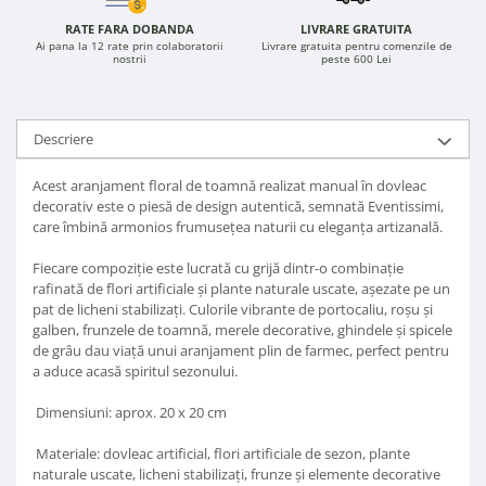
RATE FARA DOBANDA
LIVRARE GRATUITA
Ai pana la 12 rate prin colaboratorii
Livrare gratuita pentru comenzile de
nostrii
peste 600 Lei
Descriere
Acest aranjament floral de toamnă realizat manual în dovleac
decorativ este o piesă de design autentică, semnată Eventissimi,
care îmbină armonios frumusețea naturii cu eleganța artizanală.
Fiecare compoziție este lucrată cu grijă dintr-o combinație
rafinată de flori artificiale și plante naturale uscate, așezate pe un
pat de licheni stabilizați. Culorile vibrante de portocaliu, roșu și
galben, frunzele de toamnă, merele decorative, ghindele și spicele
de grâu dau viață unui aranjament plin de farmec, perfect pentru
a aduce acasă spiritul sezonului.
Dimensiuni: aprox. 20 x 20 cm
Materiale: dovleac artificial, flori artificiale de sezon, plante
naturale uscate, licheni stabilizați, frunze și elemente decorative