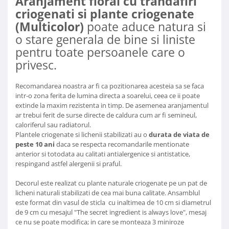
Aranjament floral cu trandafiri
criogenati si plante criogenate
(Multicolor)
poate aduce natura si
o stare generala de bine si liniste
pentru toate persoanele care o
privesc.
Recomandarea noastra ar fi ca pozitionarea acesteia sa se faca
intr-o zona ferita de lumina directa a soarelui, ceea ce ii poate
extinde la maxim rezistenta in timp. De asemenea aranjamentul
ar trebui ferit de surse directe de caldura cum ar fi semineul,
caloriferul sau radiatorul.
Plantele criogenate si lichenii stabilizati au o
durata de viata de
peste 10 ani
daca se respecta recomandarile mentionate
anterior si totodata au calitati antialergenice si antistatice,
respingand astfel alergenii si praful.
Decorul este realizat cu plante naturale criogenate pe un pat de
licheni naturali stabilizati de cea mai buna calitate. Ansamblul
este format din vasul de sticla cu inaltimea de 10 cm si diametrul
de 9 cm cu mesajul "The secret ingredient is always love", mesaj
ce nu se poate modifica; in care se monteaza 3 miniroze