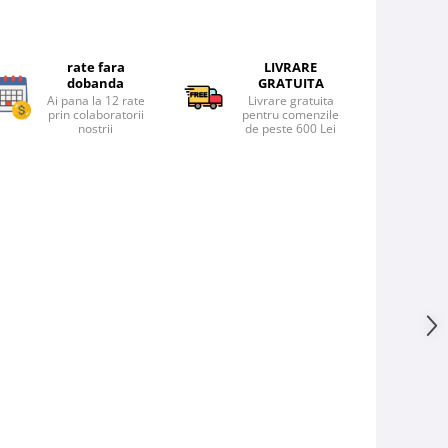
rate fara
LIVRARE
dobanda
GRATUITA
Ai pana la 12 rate
Livrare gratuita
prin colaboratorii
pentru comenzile
nostrii
de peste 600 Lei