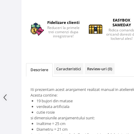
EASYBOX
Fidelizare clienti
SAMEDAY
Reduceri la primele
Ridica comand
trei comenzi dupa
oricand doresti 
inregistrare!
lockerul ales!
Caracteristici
Review-uri
(0)
Descriere
Iti prezentam acest aranjament realizat manual in ateliere
Acesta contine:
19 bujori din matase
verdeata artificiala
cutie rosie
si dimensiunile aranjamentului sunt:
Inaltime = 25 cm
Diametru = 21 cm