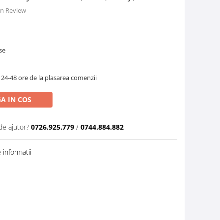
 un Review
se
 24-48 ore de la plasarea comenzii
A IN COS
de ajutor?
0726.925.779
/
0744.884.882
informatii