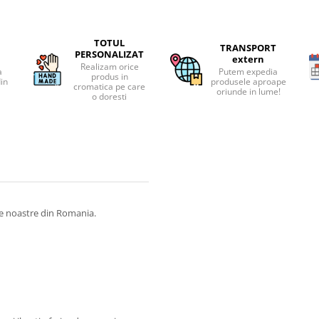
TOTUL
TRANSPORT
PERSONALIZAT
extern
Realizam orice
a
Putem expedia
produs in
din
produsele aproape
cromatica pe care
oriunde in lume!
o doresti
le noastre din Romania.