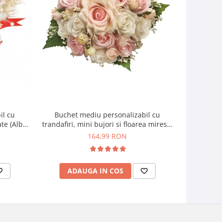
il cu
Buchet mediu personalizabil cu
Buchet mic
ate (Alb,
trandafiri, mini bujori si floarea miresei
si f
(Alb, Roz)
164,99 RON
ADAUGA IN COS
AD