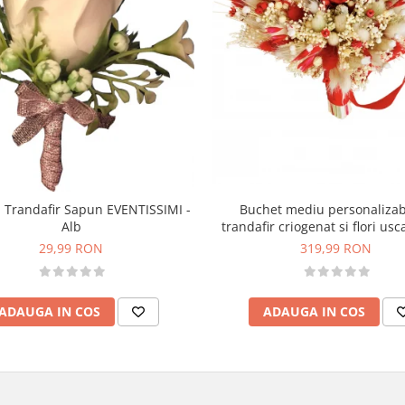
Buchet mediu personalizab
 Trandafir Sapun EVENTISSIMI -
trandafir criogenat si flori usc
Alb
Rosu)
319,99 RON
29,99 RON
ADAUGA IN COS
ADAUGA IN COS