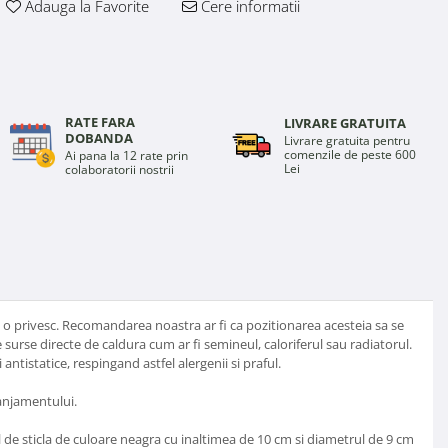
Adauga la Favorite
Cere informatii
RATE FARA
LIVRARE GRATUITA
DOBANDA
Livrare gratuita pentru
comenzile de peste 600
Ai pana la 12 rate prin
Lei
colaboratorii nostrii
 o privesc. Recomandarea noastra ar fi ca pozitionarea acesteia sa se
 surse directe de caldura cum ar fi semineul, caloriferul sau radiatorul.
ntistatice, respingand astfel alergenii si praful.
ranjamentului.
l de sticla de culoare neagra cu inaltimea de 10 cm si diametrul de 9 cm