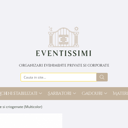
Organizari evenimente private si corporate
icheni stabilizati
Sarbatori
Cadouri
Materi
e si criogenate (Multicolor)