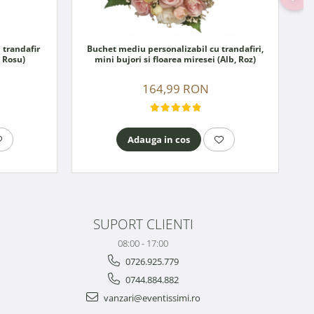
 trandafir
Buchet mediu personalizabil cu trandafiri,
, Rosu)
mini bujori si floarea miresei (Alb, Roz)
164,99 RON
Adauga in cos
SUPORT CLIENTI
08:00 - 17:00
0726.925.779
0744.884.882
vanzari@eventissimi.ro