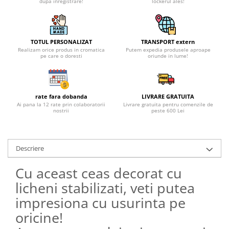
dupa inregistrare!
lockerul ales!
TOTUL PERSONALIZAT
TRANSPORT extern
Realizam orice produs in cromatica
Putem expedia produsele aproape
pe care o doresti
oriunde in lume!
rate fara dobanda
LIVRARE GRATUITA
Ai pana la 12 rate prin colaboratorii
Livrare gratuita pentru comenzile de
nostrii
peste 600 Lei
Descriere
Cu aceast ceas decorat cu
licheni stabilizati, veti putea
impresiona cu usurinta pe
oricine!