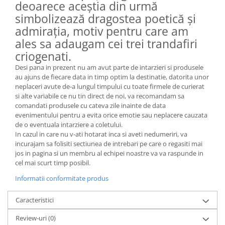
deoarece aceștia din urmă
simbolizează dragostea poetică și
admirația, motiv pentru care am
ales sa adaugam cei trei trandafiri
criogenati.
Desi pana in prezent nu am avut parte de intarzieri si produsele
au ajuns de fiecare data in timp optim la destinatie, datorita unor
neplaceri avute de-a lungul timpului cu toate firmele de curierat
si alte variabile ce nu tin direct de noi, va recomandam sa
comandati produsele cu cateva zile inainte de data
evenimentului pentru a evita orice emotie sau neplacere cauzata
de o eventuala intarziere a coletului.
In cazul in care nu v-ati hotarat inca si aveti nedumeriri, va
incurajam sa folisiti sectiunea de intrebari pe care o regasiti mai
jos in pagina si un membru al echipei noastre va va raspunde in
cel mai scurt timp posibil.
Informatii conformitate produs
Caracteristici
Review-uri
(0)