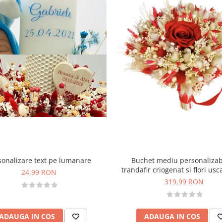
sonalizare text pe lumanare
Buchet mediu personalizab
trandafir criogenat si flori usc
24,99 RON
Rosu)
319,99 RON
ADAUGA IN COS
ADAUGA IN COS