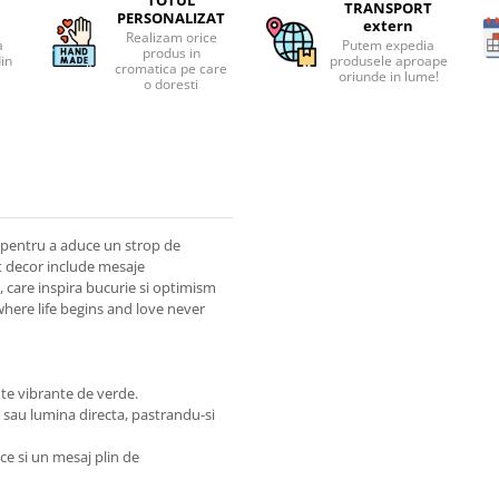
TRANSPORT
PERSONALIZAT
extern
Realizam orice
a
Putem expedia
produs in
din
produsele aproape
cromatica pe care
oriunde in lume!
o doresti
ct pentru a aduce un strop de
st decor include mesaje
, care inspira bucurie si optimism
 where life begins and love never
te vibrante de verde.
a sau lumina directa, pastrandu-si
e si un mesaj plin de