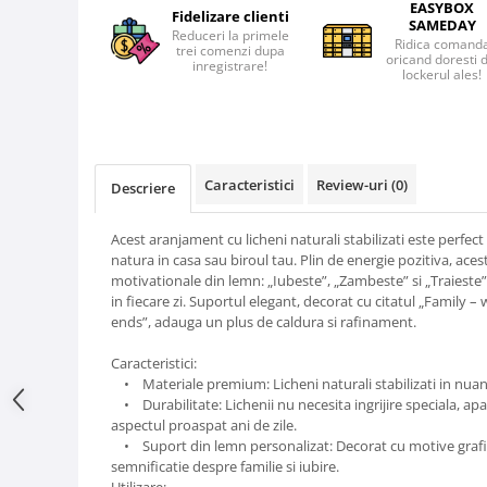
EASYBOX
Fidelizare clienti
SAMEDAY
Reduceri la primele
Ridica comand
trei comenzi dupa
oricand doresti 
inregistrare!
lockerul ales!
Caracteristici
Review-uri
(0)
Descriere
Acest aranjament cu licheni naturali stabilizati este perfe
natura in casa sau biroul tau. Plin de energie pozitiva, ace
motivationale din lemn: „Iubeste”, „Zambeste” si „Traieste”
in fiecare zi. Suportul elegant, decorat cu citatul „Family –
ends”, adauga un plus de caldura si rafinament.
Caracteristici:
• Materiale premium: Licheni naturali stabilizati in nuan
• Durabilitate: Lichenii nu necesita ingrijire speciala, ap
aspectul proaspat ani de zile.
• Suport din lemn personalizat: Decorat cu motive grafic
semnificatie despre familie si iubire.
Utilizare: