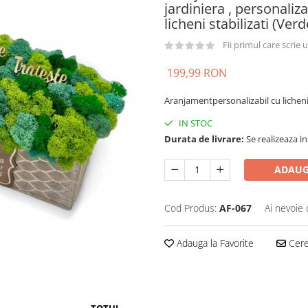
jardiniera , personaliz
licheni stabilizati (Verd
Fii primul care scrie
199,99 RON
Aranjamentpersonalizabil cu licheni 
IN STOC
Durata de livrare:
Se realizeaza in
ADAUG
Cod Produs:
AF-067
Ai nevoie 
Adauga la Favorite
Cere 
TOTUL