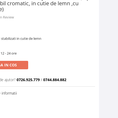
abil cromatic, in cutie de lemn ,cu
e)
 un Review
stabilizati in cutie de lemn
 12 - 24 ore
A IN COS
de ajutor?
0726.925.779
/
0744.884.882
informatii