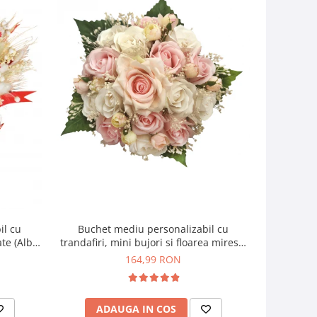
il cu
Buchet mediu personalizabil cu
Buchet mic
ate (Alb,
trandafiri, mini bujori si floarea miresei
si f
(Alb, Roz)
164,99 RON
ADAUGA IN COS
AD