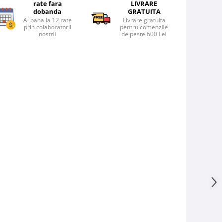
rate fara
LIVRARE
dobanda
GRATUITA
Ai pana la 12 rate
Livrare gratuita
prin colaboratorii
pentru comenzile
nostrii
de peste 600 Lei