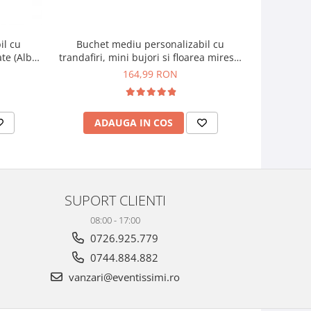
il cu
Buchet mediu personalizabil cu
Buchet mic
ate (Alb,
trandafiri, mini bujori si floarea miresei
si f
(Alb, Roz)
164,99 RON
ADAUGA IN COS
AD
SUPORT CLIENTI
08:00 - 17:00
0726.925.779
0744.884.882
vanzari@eventissimi.ro