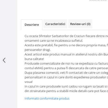
Caracteristici
Review-uri
(0)
Descriere
Cu ocazia Sfintelor Sarbatorilor de Craciun fiecare dintre n
ornament care sa ne incalzeasca sufletul.
Acesta este pretabil, fie pentru a ne decora propria masa, 
persoanelor dragi.
Acest articol este produs manual in atelierul nostru din B
buna calitate!
Produsele comercializate de noi nu se expediaza cu factura i
contul eMAG pentru a putea fi descarcata de catre perso
Dupa plasarea comenzii, veti fi contactati de catre un cole
personalizari in cazul in care doriti expedierea produselor 
voua!
In cazul in care produsele sunt cadou va rugam sa lasati si 
din strainatate pentru a stabilii micile detalii care pot face 
Informatii conformitate produs