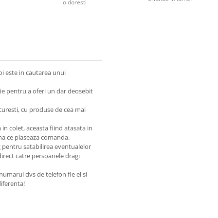
o doresti
oi este in cautarea unui
fie pentru a oferi un dar deosebit
ucuresti, cu produse de cea mai
n colet, aceasta fiind atasata in
ana ce plaseaza comanda.
g pentru satabilirea eventualelor
direct catre persoanele dragi
numarul dvs de telefon fie el si
diferenta!