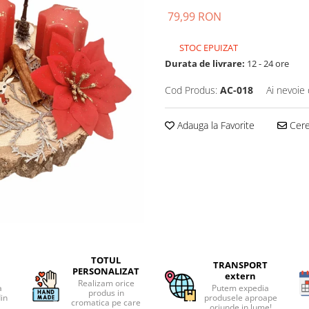
79,99 RON
STOC EPUIZAT
Durata de livrare:
12 - 24 ore
Cod Produs:
AC-018
Ai nevoie 
Adauga la Favorite
Cere 
TOTUL
TRANSPORT
PERSONALIZAT
extern
Realizam orice
a
Putem expedia
produs in
din
produsele aproape
cromatica pe care
oriunde in lume!