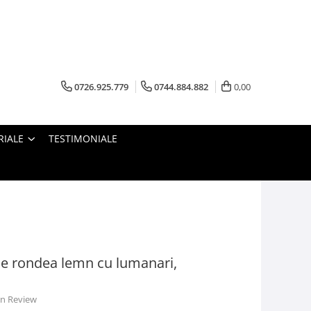
0726.925.779
0744.884.882
0,00
RIALE
TESTIMONIALE
e rondea lemn cu lumanari,
 un Review