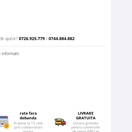
de ajutor?
0726.925.779
/
0744.884.882
informatii
rate fara
LIVRARE
dobanda
GRATUITA
Ai pana la 12 rate
Livrare gratuita
prin colaboratorii
pentru comenzile
nostrii
de peste 600 Lei