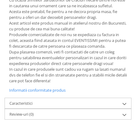
Cu ocazia Sfintelor Sarbatorilor de Craciun fiecare dintre noi este
in cautarea unui ornament care sa ne incalzeasca sufletul.
Acesta este pretabil, fie pentru a ne decora propria masa, fie
pentru a oferi un dar deosebit persoanelor dragi.
Acest articol este produs manual in atelierul nostru din Bucuresti,
cu produse de cea mai buna calitate!
Produsele comercializate de noi nu se expediaza cu factura in
colet, aceasta fiind atasata in contul EVENTISSIMI pentru a putea
fi descarcata de catre persoana ce plaseaza comanda.
Dupa plasarea comenzii, veti fi contactati de catre un coleg
pentru satabilirea eventualelor personalizari in cazul in care doriti
expedierea produselor direct catre persoanele dragi voua!
In cazul in care produsele sunt cadou va rugam sa lasati numarul
dvs de telefon fie el si din strainatate pentru a stabilii micile detalii
care pot face diferenta!
Informatii conformitate produs
Caracteristici
Review-uri
(0)