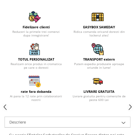
Fidelizare clienti
EASYBOX SAMEDAY
Reduceri la primele trei comenzi
Ridica comanda oricand doresti din
dupa inregistrare!
lockerul ales!
TOTUL PERSONALIZAT
TRANSPORT extern
Realizam orice produs in cromatica
Putem expedia produsele aproape
pe care o doresti
oriunde in lume!
rate fara dobanda
LIVRARE GRATUITA
Ai pana la 12 rate prin colaboratorii
Livrare gratuita pentru comenzile de
nostrii
peste 600 Lei
Descriere