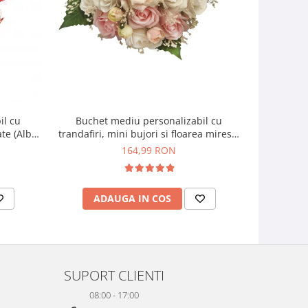
il cu
Buchet mediu personalizabil cu
Buchet mic
ate (Alb,
trandafiri, mini bujori si floarea miresei
si f
(Alb, Roz)
164,99 RON
ADAUGA IN COS
AD
SUPORT CLIENTI
08:00 - 17:00