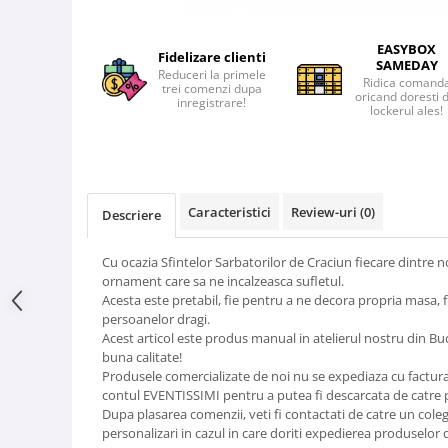
EASYBOX
Fidelizare clienti
SAMEDAY
Reduceri la primele
Ridica comand
trei comenzi dupa
oricand doresti 
inregistrare!
lockerul ales!
Caracteristici
Review-uri
(0)
Descriere
Cu ocazia Sfintelor Sarbatorilor de Craciun fiecare dintre n
ornament care sa ne incalzeasca sufletul.
Acesta este pretabil, fie pentru a ne decora propria masa, 
persoanelor dragi.
Acest articol este produs manual in atelierul nostru din B
buna calitate!
Produsele comercializate de noi nu se expediaza cu factura i
contul EVENTISSIMI pentru a putea fi descarcata de catre
Dupa plasarea comenzii, veti fi contactati de catre un cole
personalizari in cazul in care doriti expedierea produselor 