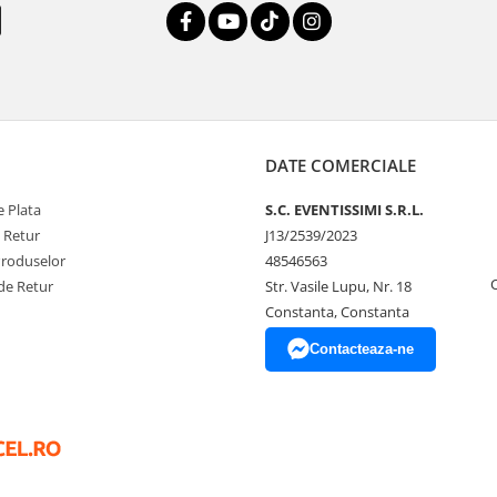
DATE COMERCIALE
 Plata
S.C. EVENTISSIMI S.R.L.
e Retur
J13/2539/2023
Produselor
48546563
de Retur
Str. Vasile Lupu, Nr. 18
Constanta, Constanta
Contacteaza-ne