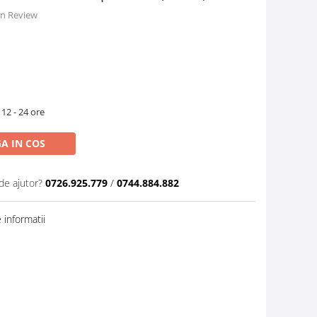
 un Review
 12 - 24 ore
A IN COS
de ajutor?
0726.925.779
/
0744.884.882
informatii