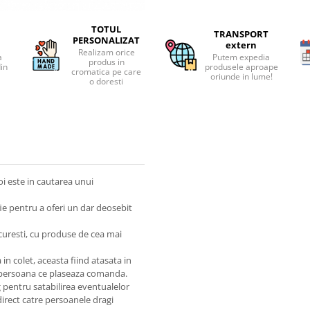
TOTUL
TRANSPORT
PERSONALIZAT
extern
Realizam orice
a
Putem expedia
produs in
din
produsele aproape
cromatica pe care
oriunde in lume!
o doresti
oi este in cautarea unui
fie pentru a oferi un dar deosebit
ucuresti, cu produse de cea mai
n colet, aceasta fiind atasata in
 persoana ce plaseaza comanda.
g pentru satabilirea eventualelor
direct catre persoanele dragi