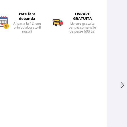
rate fara
LIVRARE
dobanda
GRATUITA
Ai pana la 12 rate
Livrare gratuita
prin colaboratorii
pentru comenzile
nostrii
de peste 600 Lei