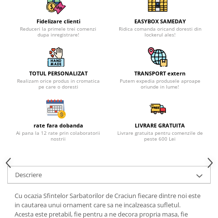
Fidelizare clienti
EASYBOX SAMEDAY
Reduceri la primele trei comenzi
Ridica comanda oricand doresti din
dupa inregistrare!
lockerul ales!
TOTUL PERSONALIZAT
TRANSPORT extern
Realizam orice produs in cromatica
Putem expedia produsele aproape
pe care o doresti
oriunde in lume!
rate fara dobanda
LIVRARE GRATUITA
Ai pana la 12 rate prin colaboratorii
Livrare gratuita pentru comenzile de
nostrii
peste 600 Lei
Descriere
Cu ocazia Sfintelor Sarbatorilor de Craciun fiecare dintre noi este
in cautarea unui ornament care sa ne incalzeasca sufletul.
Acesta este pretabil, fie pentru a ne decora propria masa, fie