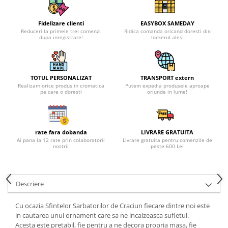
Fidelizare clienti
EASYBOX SAMEDAY
Reduceri la primele trei comenzi
Ridica comanda oricand doresti din
dupa inregistrare!
lockerul ales!
TOTUL PERSONALIZAT
TRANSPORT extern
Realizam orice produs in cromatica
Putem expedia produsele aproape
pe care o doresti
oriunde in lume!
rate fara dobanda
LIVRARE GRATUITA
Ai pana la 12 rate prin colaboratorii
Livrare gratuita pentru comenzile de
nostrii
peste 600 Lei
Descriere
Cu ocazia Sfintelor Sarbatorilor de Craciun fiecare dintre noi este
in cautarea unui ornament care sa ne incalzeasca sufletul.
Acesta este pretabil, fie pentru a ne decora propria masa, fie