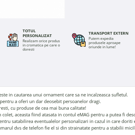
TOTUL
TRANSPORT EXTERN
PERSONALIZAT
Putem expedia
Realizam orice produs
produsele aproape
in cromatica pe care o
oriunde in lume!
doresti
 este in cautarea unui ornament care sa ne incalzeasca sufletul.
e pentru a oferi un dar deosebit persoanelor dragi.
resti, cu produse de cea mai buna calitate!
n colet, aceasta fiind atasata in contul eMAG pentru a putea fi d
entru satabilirea eventualelor personalizari in cazul in care dorit
rul dvs de telefon fie el si din strainatate pentru a stabilii micil