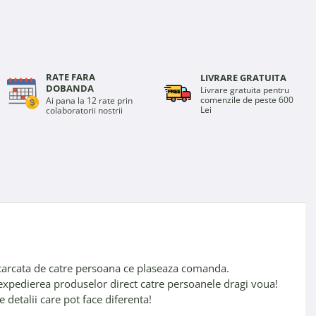
RATE FARA
LIVRARE GRATUITA
DOBANDA
Livrare gratuita pentru
comenzile de peste 600
Ai pana la 12 rate prin
Lei
colaboratorii nostrii
escarcata de catre persoana ce plaseaza comanda.
i expedierea produselor direct catre persoanele dragi voua!
e detalii care pot face diferenta!