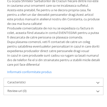
Cu ocazia Sfintelor Sarbatorilor de Craciun fiecare dintre noi este
in cautarea unui ornament care sa ne incalzeasca sufletul.
Acesta este pretabil, fie pentru a ne decora propria casa, fie
pentru a oferi un dar deosebit persoanelor dragi.Acest articol
este produs manual in atelierul nostru din Constanta, cu produse
de cea mai buna calitate!
Produsele comercializate de noi nu se expediaza cu factura in
colet, aceasta fiind atasata in contul EVENTISSIMI pentru a putea
fi descarcata de catre persoana ce plaseaza comanda.
Dupa plasarea comenzii, veti fi contactati de catre un coleg
pentru satabilirea eventualelor personalizari in cazul in care doriti
expedierea produselor direct catre persoanele dragi voua!
In cazul in care produsele sunt cadou va rugam sa lasati numarul
dvs de telefon fie el si din strainatate pentru a stabilii micile detalii
care pot face diferenta!
Informatii conformitate produs
Caracteristici
Review-uri
(0)