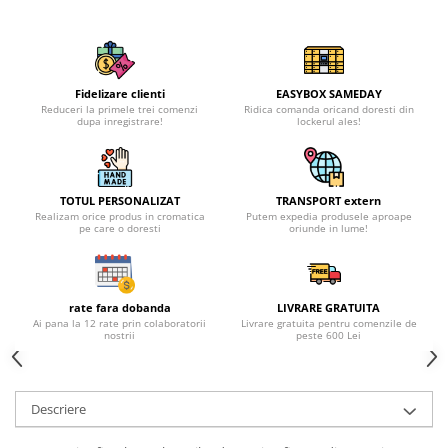
Fidelizare clienti
EASYBOX SAMEDAY
Reduceri la primele trei comenzi
Ridica comanda oricand doresti din
dupa inregistrare!
lockerul ales!
TOTUL PERSONALIZAT
TRANSPORT extern
Realizam orice produs in cromatica
Putem expedia produsele aproape
pe care o doresti
oriunde in lume!
rate fara dobanda
LIVRARE GRATUITA
Ai pana la 12 rate prin colaboratorii
Livrare gratuita pentru comenzile de
nostrii
peste 600 Lei
Descriere