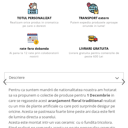
TOTUL PERSONALIZAT
TRANSPORT extern
Realizam orice produs in cromatica
Putem expedia produsele aproape
pe care o doresti
oriunde in lume!
rate fara dobanda
LIVRARE GRATUITA
Ai pana la 12 rate prin colaboratorii
Livrare gratuita pentru comenzile de
nostrii
peste 600 Lei
Descriere
Pentru ca suntem mandrii de nationalitatea noastra am hotarat
sa va propunem o colectie de produse pentru
1 Decembrie
in
care se regaseste acest
aranjament floral traditional
realizat
cu un mix de plante artificiale cu care poti surprinde desigur pe
oricine. Acesta se pastreaza foarte bine peste ani daca este ferit
de lumina directa a soarelui.
Acesta este montat intr-un vas ceramic cu o fundita tricolora.
Fiind realizat pe comanda acesta se poate personaliza cromatic