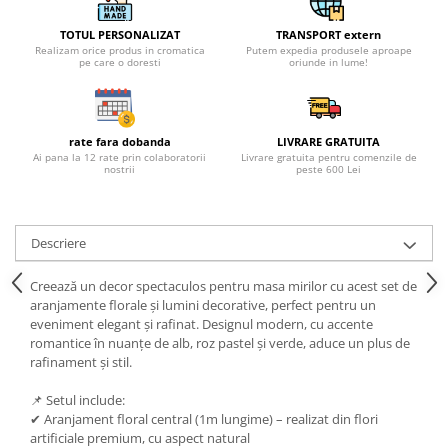
TOTUL PERSONALIZAT
TRANSPORT extern
Realizam orice produs in cromatica
Putem expedia produsele aproape
pe care o doresti
oriunde in lume!
rate fara dobanda
LIVRARE GRATUITA
Ai pana la 12 rate prin colaboratorii
Livrare gratuita pentru comenzile de
nostrii
peste 600 Lei
Descriere
Creează un decor spectaculos pentru masa mirilor cu acest set de
aranjamente florale și lumini decorative, perfect pentru un
eveniment elegant și rafinat. Designul modern, cu accente
romantice în nuanțe de alb, roz pastel și verde, aduce un plus de
rafinament și stil.
📌 Setul include:
✔ Aranjament floral central (1m lungime) – realizat din flori
artificiale premium, cu aspect natural