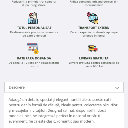
Reduceri la primele trei comenzi
Ridica comanda oricand doresti din
dupa inregistrare!
lockerul ales!
TOTUL PERSONALIZAT
TRANSPORT EXTERN
Realizam orice produs in cromatica
Putem expedia produsele aproape
pe care o doresti
oriunde in lume!
RATE FARA DOBANDA
LIVRARE GRATUITA
Ai pana la 12 rate prin colaboratorii
Livrare gratuita pentru comenzile de
nostrii
peste 600 Lei
Descriere
Adaugă un detaliu special și elegant nunții tale cu aceste cutii
pentru dar în formă de căsuță, ideale pentru colectarea plicurilor
și mesajelor invitaților. Designul rafinat, disponibil în două
modele unice, se integrează perfect în decorul oricărui
eveniment, fie că este clasic, romantic sau modern.