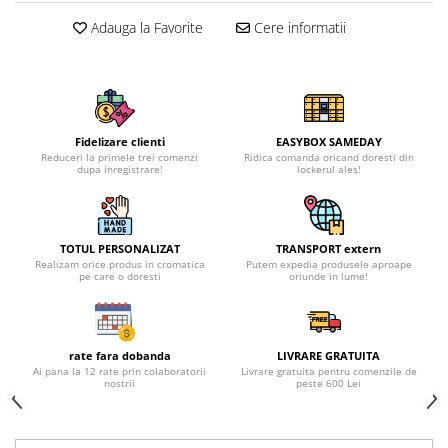
Adauga la Favorite
Cere informatii
Fidelizare clienti
EASYBOX SAMEDAY
Reduceri la primele trei comenzi
Ridica comanda oricand doresti din
dupa inregistrare!
lockerul ales!
TOTUL PERSONALIZAT
TRANSPORT extern
Realizam orice produs in cromatica
Putem expedia produsele aproape
pe care o doresti
oriunde in lume!
rate fara dobanda
LIVRARE GRATUITA
Ai pana la 12 rate prin colaboratorii
Livrare gratuita pentru comenzile de
nostrii
peste 600 Lei