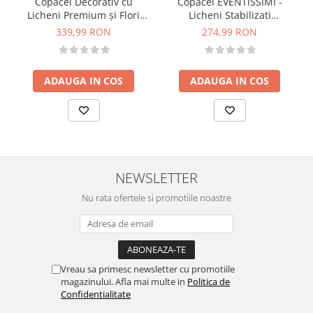
Copacel Decorativ cu
Copacel EVENTISSIMI -
Licheni Premium și Flori
Licheni Stabilizati
Criogenate, Mesaj
„Curcubeu”, Multicolor, 25
339,99 RON
274,99 RON
Motivațional, Trunchi
cm
Printat 3D, În Ghiveci
Mocha Mousse – 38 cm
ADAUGA IN COS
ADAUGA IN COS
NEWSLETTER
Nu rata ofertele si promotiile noastre
Vreau sa primesc newsletter cu promotiile
magazinului. Afla mai multe in
Politica de
Confidentialitate