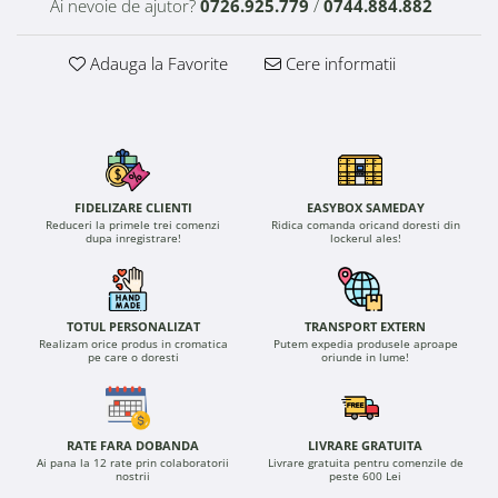
Ai nevoie de ajutor?
0726.925.779
/
0744.884.882
Adauga la Favorite
Cere informatii
FIDELIZARE CLIENTI
EASYBOX SAMEDAY
Reduceri la primele trei comenzi
Ridica comanda oricand doresti din
dupa inregistrare!
lockerul ales!
TOTUL PERSONALIZAT
TRANSPORT EXTERN
Realizam orice produs in cromatica
Putem expedia produsele aproape
pe care o doresti
oriunde in lume!
RATE FARA DOBANDA
LIVRARE GRATUITA
Ai pana la 12 rate prin colaboratorii
Livrare gratuita pentru comenzile de
nostrii
peste 600 Lei