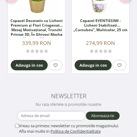
Copacel Decorativ cu Licheni
Copacel EVENTISSIMI -
Premium și Flori Criogenate,
Licheni Stabilizati
Mesaj Motivațional, Trunchi
„Curcubeu”, Multicolor, 25 cm
Printat 3D, În Ghiveci Mocha
Mousse – 38 cm
339,99 RON
274,99 RON
Adauga in cos
Adauga in cos
NEWSLETTER
Nu rata ofertele si promotiile noastre
Vreau sa primesc newsletter cu promotiile magazinului.
Afla mai multe in
Politica de Confidentialitate