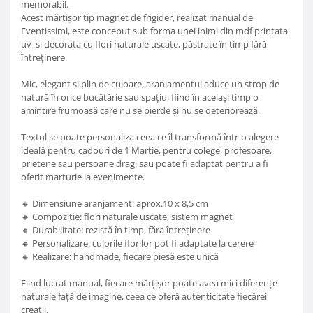
memorabil.
Acest mărțișor tip magnet de frigider, realizat manual de
Eventissimi, este conceput sub forma unei inimi din mdf printata
uv si decorata cu flori naturale uscate, păstrate în timp fără
întreținere.
Mic, elegant și plin de culoare, aranjamentul aduce un strop de
natură în orice bucătărie sau spațiu, fiind în același timp o
amintire frumoasă care nu se pierde și nu se deteriorează.
Textul se poate personaliza ceea ce îl transformă într-o alegere
ideală pentru cadouri de 1 Martie, pentru colege, profesoare,
prietene sau persoane dragi sau poate fi adaptat pentru a fi
oferit marturie la evenimente.
🔸 Dimensiune aranjament: aprox.10 x 8,5 cm
🔸 Compoziție: flori naturale uscate, sistem magnet
🔸 Durabilitate: rezistă în timp, făra întreținere
🔸 Personalizare: culorile florilor pot fi adaptate la cerere
🔸 Realizare: handmade, fiecare piesă este unică
Fiind lucrat manual, fiecare mărțișor poate avea mici diferențe
naturale față de imagine, ceea ce oferă autenticitate fiecărei
creații.