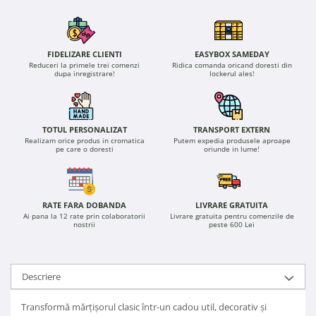
FIDELIZARE CLIENTI
EASYBOX SAMEDAY
Reduceri la primele trei comenzi
Ridica comanda oricand doresti din
dupa inregistrare!
lockerul ales!
TOTUL PERSONALIZAT
TRANSPORT EXTERN
Realizam orice produs in cromatica
Putem expedia produsele aproape
pe care o doresti
oriunde in lume!
RATE FARA DOBANDA
LIVRARE GRATUITA
Ai pana la 12 rate prin colaboratorii
Livrare gratuita pentru comenzile de
nostrii
peste 600 Lei
Descriere
Transformă mărțișorul clasic într-un cadou util, decorativ și