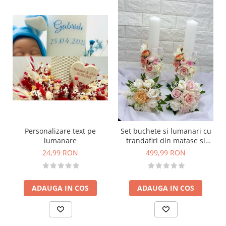
Personalizare text pe
Set buchete si lumanari cu
lumanare
trandafiri din matase si
foita parfumata de sapun,
24,99 RON
499,99 RON
bujori si floarea miresei
naturale uscata - Alb / Roz /
Somon
ADAUGA IN COS
ADAUGA IN COS