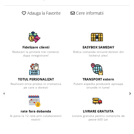
Adauga la Favorite
Cere informatii
Fidelizare clienti
EASYBOX SAMEDAY
Reduceri la primele trei comenzi
Ridica comanda oricand doresti din
dupa inregistrare!
lockerul ales!
TOTUL PERSONALIZAT
TRANSPORT extern
Realizam orice produs in cromatica
Putem expedia produsele aproape
pe care o doresti
oriunde in lume!
rate fara dobanda
LIVRARE GRATUITA
Ai pana la 12 rate prin colaboratorii
Livrare gratuita pentru comenzile de
nostrii
peste 600 Lei